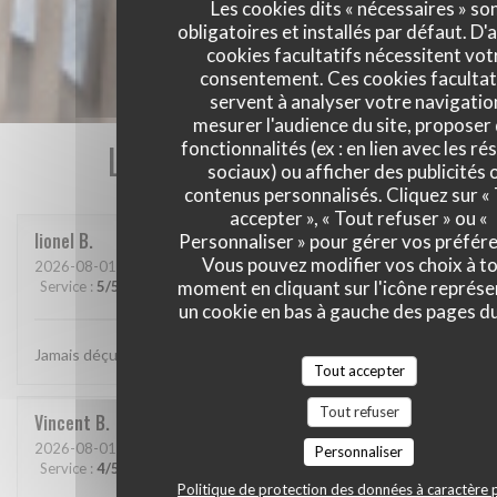
Les cookies dits « nécessaires » so
obligatoires et installés par défaut. D'
cookies facultatifs nécessitent vot
consentement. Ces cookies facultat
servent à analyser votre navigatio
mesurer l'audience du site, proposer
Les avis de nos clients
fonctionnalités (ex : en lien avec les r
sociaux) ou afficher des publicités 
contenus personnalisés. Cliquez sur «
accepter », « Tout refuser » ou «
lionel
B
Personnaliser » pour gérer vos préfér
Vous pouvez modifier vos choix à t
2026-08-01
- 20:15 - Couverts 2
moment en cliquant sur l'icône représ
Service
:
5
/5
Ambiance
:
5
/5
Cuisine
:
5
/5
Qualité / Prix
:
5
/5
un cookie en bas à gauche des pages du
Jamais déçu chez cabane.. jf Bury et ses lutins sont au top..
Tout accepter
Tout refuser
Vincent
B
2026-08-01
- 20:30 - Couverts 4
Personnaliser
Service
:
4
/5
Ambiance
:
4
/5
Cuisine
:
5
/5
Qualité / Prix
:
5
/5
Politique de protection des données à caractère 