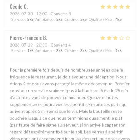
Cécile
C
2026-07-30
- 12:00 - Couverts 3
Service
:
5
/5
Ambiance
:
5
/5
Cuisine
:
5
/5
Qualité / Prix
:
4
/5
Pierre-Francois
B
2026-07-29
- 20:30 - Couverts 4
Service
:
1
/5
Ambiance
:
3
/5
Cuisine
:
3
/5
Qualité / Prix
:
2
/5
Pour la première fois depuis de nombreuses années que je
fréquence le restaurant, je dois avouer une déception. Nous
étions 4 et nous avons partagé la même déconvenue. Premier
constat : un service vraiment pas à la hauteur. Près de 25 min
d'attente avant de pouvoir commander. Quinze minutes
supplémentaires pour avoir les apéritifs. Ensuite les plats qui
arrivent après 5 min ainsi que le vin. Mais la bouteille reste
bouchée jusqu'à ce que nous terminions quasiment le plat
(pas faute de faire signe au serveur, si on arrive à capter son
regard désespérément fixé sur le sol). Les verres à apéritif
vides nous ont accompagné jusqu'au dessert, que nous avons