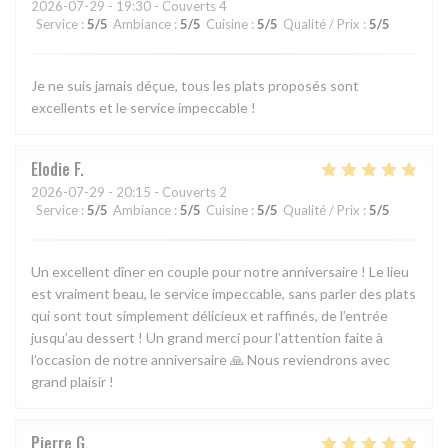
2026-07-29
- 19:30 - Couverts 4
Service
:
5
/5
Ambiance
:
5
/5
Cuisine
:
5
/5
Qualité / Prix
:
5
/5
Je ne suis jamais déçue, tous les plats proposés sont
excellents et le service impeccable !
Elodie
F
2026-07-29
- 20:15 - Couverts 2
Service
:
5
/5
Ambiance
:
5
/5
Cuisine
:
5
/5
Qualité / Prix
:
5
/5
Un excellent dîner en couple pour notre anniversaire ! Le lieu
est vraiment beau, le service impeccable, sans parler des plats
qui sont tout simplement délicieux et raffinés, de l’entrée
jusqu’au dessert ! Un grand merci pour l’attention faite à
l’occasion de notre anniversaire 🙏 Nous reviendrons avec
grand plaisir !
Pierre
G