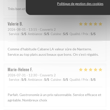
Politique de gestion des cookies
Très bon et très bien presenté
Valerie
B
2026-08-01
- 13:15 - Couverts 2
Service
:
5
/5
Ambiance
:
5
/5
Cuisine
:
5
/5
Qualité / Prix
:
5
/5
Comme d’habitude Cabane LA valeur sûre de Nanterre.
Service au top plats aussi beaux que bons. On s’est régalés.
Marie-Helene
F
2026-07-31
- 12:30 - Couverts 2
Service
:
5
/5
Ambiance
:
5
/5
Cuisine
:
5
/5
Qualité / Prix
:
5
/5
Parfait. Gastronomie à un prix raisonnable. Service efficace et
agréable. Nombreux choix