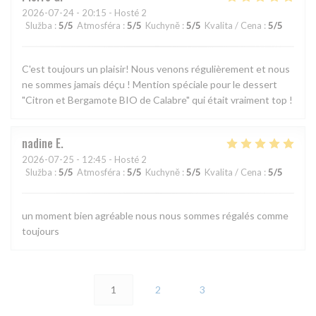
2026-07-24
- 20:15 - Hosté 2
Služba
:
5
/5
Atmosféra
:
5
/5
Kuchyně
:
5
/5
Kvalita / Cena
:
5
/5
C'est toujours un plaisir! Nous venons régulièrement et nous
ne sommes jamais déçu ! Mention spéciale pour le dessert
"Citron et Bergamote BIO de Calabre" qui était vraiment top !
nadine
E
2026-07-25
- 12:45 - Hosté 2
Služba
:
5
/5
Atmosféra
:
5
/5
Kuchyně
:
5
/5
Kvalita / Cena
:
5
/5
un moment bien agréable nous nous sommes régalés comme
toujours
1
2
3