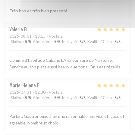
Très bon et très bien presenté
Valerie
B
2026-08-01
- 13:15 - Hosté 2
Služba
:
5
/5
Atmosféra
:
5
/5
Kuchyně
:
5
/5
Kvalita / Cena
:
5
/5
Comme d’habitude Cabane LA valeur sûre de Nanterre.
Service au top plats aussi beaux que bons. On s’est régalés.
Marie-Helene
F
2026-07-31
- 12:30 - Hosté 2
Služba
:
5
/5
Atmosféra
:
5
/5
Kuchyně
:
5
/5
Kvalita / Cena
:
5
/5
Parfait. Gastronomie à un prix raisonnable. Service efficace et
agréable. Nombreux choix