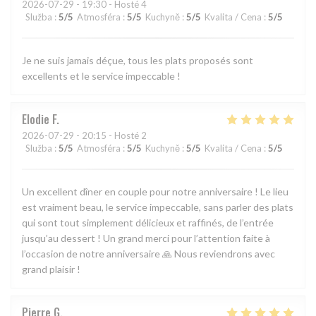
2026-07-29
- 19:30 - Hosté 4
Služba
:
5
/5
Atmosféra
:
5
/5
Kuchyně
:
5
/5
Kvalita / Cena
:
5
/5
Je ne suis jamais déçue, tous les plats proposés sont
excellents et le service impeccable !
Elodie
F
2026-07-29
- 20:15 - Hosté 2
Služba
:
5
/5
Atmosféra
:
5
/5
Kuchyně
:
5
/5
Kvalita / Cena
:
5
/5
Un excellent dîner en couple pour notre anniversaire ! Le lieu
est vraiment beau, le service impeccable, sans parler des plats
qui sont tout simplement délicieux et raffinés, de l’entrée
jusqu’au dessert ! Un grand merci pour l’attention faite à
l’occasion de notre anniversaire 🙏 Nous reviendrons avec
grand plaisir !
Pierre
G