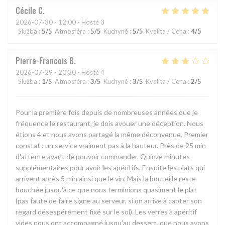
Cécile
C
2026-07-30
- 12:00 - Hosté 3
Služba
:
5
/5
Atmosféra
:
5
/5
Kuchyně
:
5
/5
Kvalita / Cena
:
4
/5
Pierre-Francois
B
2026-07-29
- 20:30 - Hosté 4
Služba
:
1
/5
Atmosféra
:
3
/5
Kuchyně
:
3
/5
Kvalita / Cena
:
2
/5
Pour la première fois depuis de nombreuses années que je
fréquence le restaurant, je dois avouer une déception. Nous
étions 4 et nous avons partagé la même déconvenue. Premier
constat : un service vraiment pas à la hauteur. Près de 25 min
d'attente avant de pouvoir commander. Quinze minutes
supplémentaires pour avoir les apéritifs. Ensuite les plats qui
arrivent après 5 min ainsi que le vin. Mais la bouteille reste
bouchée jusqu'à ce que nous terminions quasiment le plat
(pas faute de faire signe au serveur, si on arrive à capter son
regard désespérément fixé sur le sol). Les verres à apéritif
vides nous ont accompagné jusqu'au dessert, que nous avons