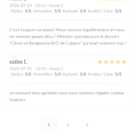
2026-07-24
- 20:15 - Hosté 2
Služba
:
5
/5
Atmosféra
:
5
/5
Kuchyně
:
5
/5
Kvalita / Cena
:
5
/5
C'est toujours un plaisir! Nous venons régulièrement et nous
ne sommes jamais déçu ! Mention spéciale pour le dessert
"Citron et Bergamote BIO de Calabre" qui était vraiment top !
nadine
E
2026-07-25
- 12:45 - Hosté 2
Služba
:
5
/5
Atmosféra
:
5
/5
Kuchyně
:
5
/5
Kvalita / Cena
:
5
/5
un moment bien agréable nous nous sommes régalés comme
toujours
1
2
3