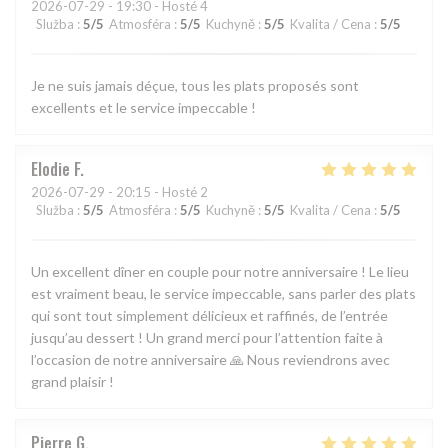
2026-07-29
- 19:30 - Hosté 4
Služba
:
5
/5
Atmosféra
:
5
/5
Kuchyně
:
5
/5
Kvalita / Cena
:
5
/5
Je ne suis jamais déçue, tous les plats proposés sont
excellents et le service impeccable !
Elodie
F
2026-07-29
- 20:15 - Hosté 2
Služba
:
5
/5
Atmosféra
:
5
/5
Kuchyně
:
5
/5
Kvalita / Cena
:
5
/5
Un excellent dîner en couple pour notre anniversaire ! Le lieu
est vraiment beau, le service impeccable, sans parler des plats
qui sont tout simplement délicieux et raffinés, de l’entrée
jusqu’au dessert ! Un grand merci pour l’attention faite à
l’occasion de notre anniversaire 🙏 Nous reviendrons avec
grand plaisir !
Pierre
G