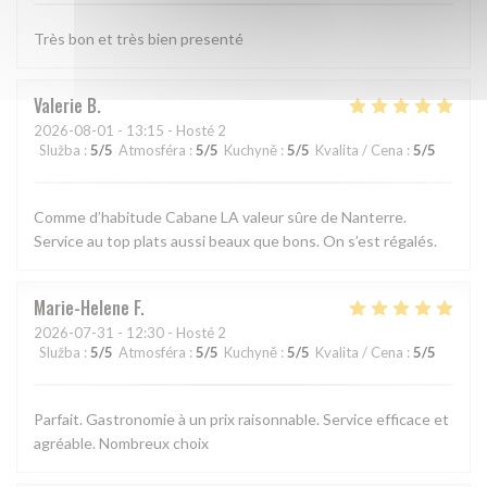
Très bon et très bien presenté
Valerie
B
2026-08-01
- 13:15 - Hosté 2
Služba
:
5
/5
Atmosféra
:
5
/5
Kuchyně
:
5
/5
Kvalita / Cena
:
5
/5
Comme d’habitude Cabane LA valeur sûre de Nanterre.
Service au top plats aussi beaux que bons. On s’est régalés.
Marie-Helene
F
2026-07-31
- 12:30 - Hosté 2
Služba
:
5
/5
Atmosféra
:
5
/5
Kuchyně
:
5
/5
Kvalita / Cena
:
5
/5
Parfait. Gastronomie à un prix raisonnable. Service efficace et
agréable. Nombreux choix