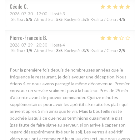
Cécile
C
2026-07-30
- 12:00 - Hosté 3
Služba
:
5
/5
Atmosféra
:
5
/5
Kuchyně
:
5
/5
Kvalita / Cena
:
4
/5
Pierre-Francois
B
2026-07-29
- 20:30 - Hosté 4
Služba
:
1
/5
Atmosféra
:
3
/5
Kuchyně
:
3
/5
Kvalita / Cena
:
2
/5
Pour la première fois depuis de nombreuses années que je
fréquence le restaurant, je dois avouer une déception. Nous
étions 4 et nous avons partagé la même déconvenue. Premier
constat : un service vraiment pas à la hauteur. Près de 25 min
d'attente avant de pouvoir commander. Quinze minutes
supplémentaires pour avoir les apéritifs. Ensuite les plats qui
arrivent après 5 min ainsi que le vin. Mais la bouteille reste
bouchée jusqu'à ce que nous terminions quasiment le plat
(pas faute de faire signe au serveur, si on arrive à capter son
regard désespérément fixé sur le sol). Les verres à apéritif
vides nous ont accompagné jusqu'au dessert, que nous avons