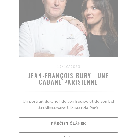
19/10/2023
JEAN-FRANÇOIS BURY : UNE
CABANE PARISIENNE
Un portrait du Chef, de son Equipe et de son bel
établissement à l'ouest de Paris
SE V NOVÉM OKNĚ))
((OTEVŘE SE V NOVÉM OK
PŘEČÍST ČLÁNEK