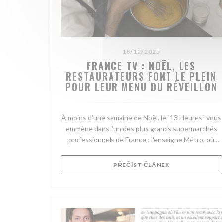
18/12/2025
FRANCE TV : NOËL, LES
RESTAURATEURS FONT LE PLEIN
POUR LEUR MENU DU RÉVEILLON
À moins d'une semaine de Noël, le "13 Heures" vous
emmène dans l'un des plus grands supermarchés
professionnels de France : l'enseigne Métro, où
s'approvisionnent de nombreux restaurateurs.
C'est le cas de Jean-François, que nous avons suivi
((OTEVŘE SE V 
PŘEČÍST ČLÁNEK
lors de ses achats!