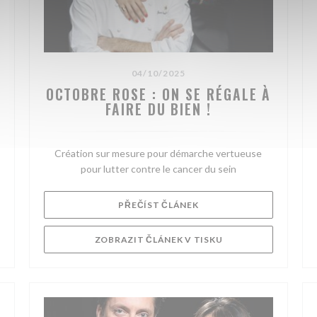
04/10/2025
OCTOBRE ROSE : ON SE RÉGALE À
FAIRE DU BIEN !
Création sur mesure pour démarche vertueuse
pour lutter contre le cancer du sein
((OTEVŘE SE V NOVÉM OK
PŘEČÍST ČLÁNEK
NOVÉM OKNĚ))
((OTEVŘE SE V NOV
ZOBRAZIT ČLÁNEK V TISKU