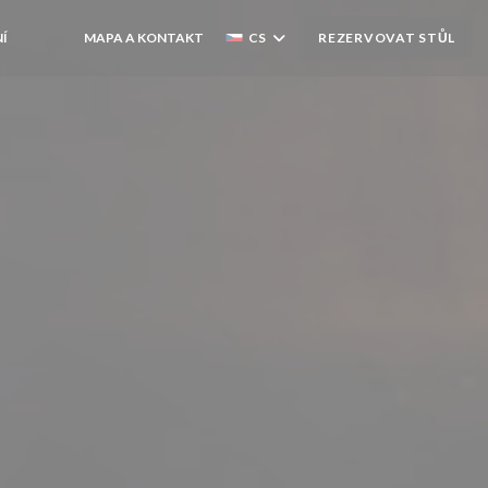
Í
TISK
MAPA A KONTAKT
CS
REZERVOVAT STŮL
((OTEVŘE SE V NOVÉM OKNĚ))