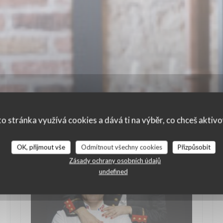
o stránka využívá cookies a dává ti na výběr, co chceš aktiv
OK, přijmout vše
Odmítnout všechny cookies
Přizpůsobit
Zásady ochrany osobních údajů
undefined