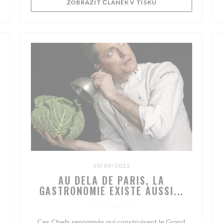
((OTEVŘE SE V NOV
ZOBRAZIT ČLÁNEK V TISKU
30/09/2022
AU DELA DE PARIS, LA
GASTRONOMIE EXISTE AUSSI...
Ces Chefs renommés qui construisent le Grand