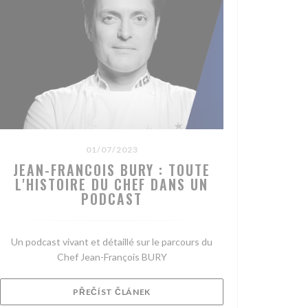
01/07/2023
JEAN-FRANCOIS BURY : TOUTE
L'HISTOIRE DU CHEF DANS UN
PODCAST
Un podcast vivant et détaillé sur le parcours du
Chef Jean-François BURY
NĚ))
((OTEVŘE SE V NOVÉM OKNĚ))
PŘEČÍST ČLÁNEK