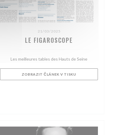
21/03/2025
LE FIGAROSCOPE
Les meilleures tables des Hauts de Seine
((OTEVŘE SE V NOVÉM OKNĚ)
ZOBRAZIT ČLÁNEK V TISKU
NĚ))
ÉM OKNĚ))