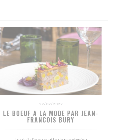
ÉM OKNĚ))
22/02/2022
LE BOEUF A LA MODE PAR JEAN-
FRANCOIS BURY
Le récit d'une recette de grand-mère