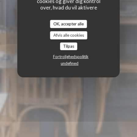
cookies og giver dig kontrol
over, hvad du vil aktivere
OK, accepter alle
Afvis alle cookies
Tilpas
Fortrolighedspolitik
CABANE
undefined
|
NANTERRE