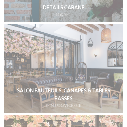
DETAILS CABANE
© @AFT
SALON FAUTEUILS, CANAPES & TABLES
BASSES
© @LUDOVICBECK