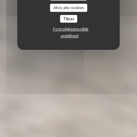
Afvis alle cookies
Tilpas
Fortrolighedspolitik
undefined