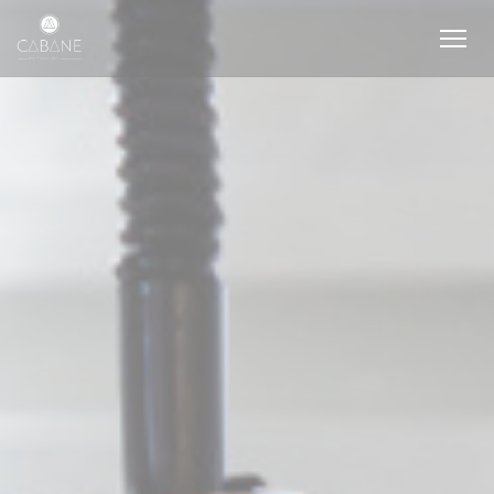
Πίνακας διαχείρισης "Μπισκότων" (Cookies)