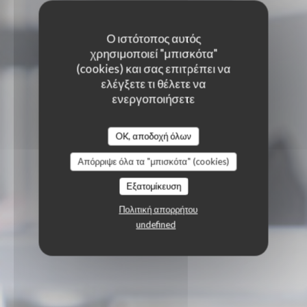
Ο ιστότοπος αυτός
χρησιμοποιεί "μπισκότα"
(cookies) και σας επιτρέπει να
ελέγξετε τι θέλετε να
ενεργοποιήσετε
OK, αποδοχή όλων
Απόρριψε όλα τα "μπισκότα" (cookies)
Εξατομίκευση
Πολιτική απορρήτου
undefined