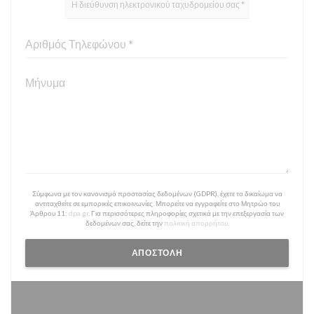
Σύμφωνα με τον κανονισμό προστασίας δεδομένων (GDPR), έχετε το δικαίωμα να
αντιταχθείτε σε εμπορικές επικοινωνίες. Μπορείτε να εγγραφείτε στο Μητρώο του
Άρθρου 11:
dpa.gr
. Για περισσότερες πληροφορίες σχετικά με την επεξεργασία των
δεδομένων σας, δείτε την
πολιτική απορρήτου
.