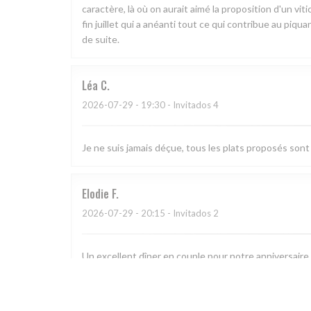
caractère, là où on aurait aimé la proposition d'un vi
fin juillet qui a anéanti tout ce qui contribue au piqu
de suite.
Léa
C
2026-07-29
- 19:30 - Invitados 4
Je ne suis jamais déçue, tous les plats proposés sont 
Elodie
F
2026-07-29
- 20:15 - Invitados 2
Un excellent dîner en couple pour notre anniversaire !
sont tout simplement délicieux et raffinés, de l’entré
notre anniversaire 🙏 Nous reviendrons avec grand pla