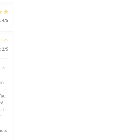
:
4
/5
:
2
/5
s 4
in
'au
té
cts.
i
ade.