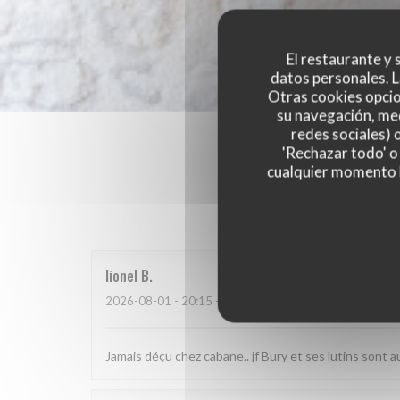
El restaurante y s
datos personales. L
Otras cookies opcio
su navegación, med
redes sociales) 
'Rechazar todo' o
cualquier momento ha
Las opinion
lionel
B
2026-08-01
- 20:15 - Invitados 2
Jamais déçu chez cabane.. jf Bury et ses lutins sont au