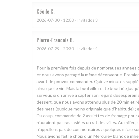
Cécile
C
2026-07-30
- 12:00 - Invitados 3
Pierre-Francois
B
2026-07-29
- 20:30 - Invitados 4
Pour la première fois depuis de nombreuses années q
et nous avons partagé la même déconvenue. Premier c
avant de pouvoir commander. Quinze minutes supplément
ainsi que le vin. Mais la bouteille reste bouchée jusq
serveur, si on arrive à capter son regard désespéréme
dessert, que nous avons attendu plus de 20 min et récl
des mets (quoique moins originale que d'habitude) ; 
Du coup, commande de 2 assiettes de fromage pour co
n'auraient pas rassasiées un rat des villes. Au milieu, 
n'appellent pas de commentaires : quelques micro surp
Nous avions fait le choix d'un Mercurey blanc de mili