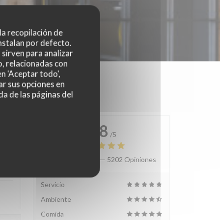
 la recopilación de
nstalan por defecto.
sirven para analizar
o, relacionadas con
n 'Aceptar todo',
ar sus opciones en
da de las páginas del
4.8
/5
Valoración media —
5202 Opiniones
:
5
/5
Servicio
Ambiente
Comida