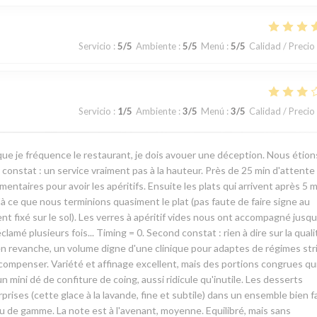
Servicio
:
5
/5
Ambiente
:
5
/5
Menú
:
5
/5
Calidad / Precio
Servicio
:
1
/5
Ambiente
:
3
/5
Menú
:
3
/5
Calidad / Precio
ue je fréquence le restaurant, je dois avouer une déception. Nous étion
onstat : un service vraiment pas à la hauteur. Près de 25 min d'attente
aires pour avoir les apéritifs. Ensuite les plats qui arrivent après 5 m
u'à ce que nous terminions quasiment le plat (pas faute de faire signe au
nt fixé sur le sol). Les verres à apéritif vides nous ont accompagné jusqu
amé plusieurs fois... Timing = 0. Second constat : rien à dire sur la quali
en revanche, un volume digne d'une clinique pour adaptes de régimes stri
mpenser. Variété et affinage excellent, mais des portions congrues qu
un mini dé de confiture de coing, aussi ridicule qu'inutile. Les desserts
rises (cette glace à la lavande, fine et subtile) dans un ensemble bien f
eu de gamme. La note est à l'avenant, moyenne. Equilibré, mais sans