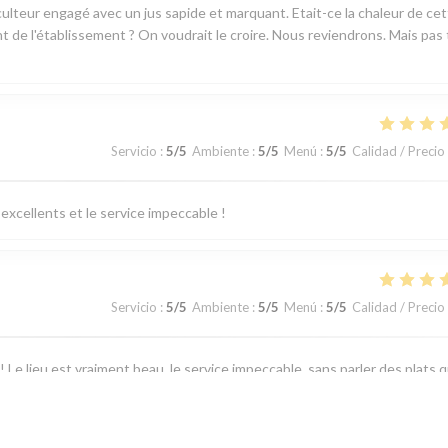
ticulteur engagé avec un jus sapide et marquant. Etait-ce la chaleur de ce
ant de l'établissement ? On voudrait le croire. Nous reviendrons. Mais pas
Servicio
:
5
/5
Ambiente
:
5
/5
Menú
:
5
/5
Calidad / Precio
excellents et le service impeccable !
Servicio
:
5
/5
Ambiente
:
5
/5
Menú
:
5
/5
Calidad / Precio
 Le lieu est vraiment beau, le service impeccable, sans parler des plats q
e jusqu’au dessert ! Un grand merci pour l’attention faite à l’occasion de
isir !