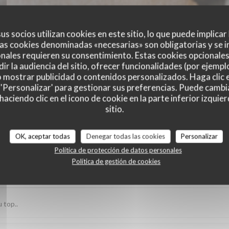
us socios utilizan cookies en este sitio, lo que puede implicar
as cookies denominadas «necesarias» son obligatorias y se i
nales requieren su consentimiento. Estas cookies opcionales 
ir la audiencia del sitio, ofrecer funcionalidades (por ejempl
o mostrar publicidad o contenidos personalizados. Haga clic e
 'Personalizar' para gestionar sus preferencias. Puede cambi
ciendo clic en el icono de cookie en la parte inferior izquier
es de nuestros clientes
sitio.
OK, aceptar todas
Denegar todas las cookies
Personalizar
Política de protección de datos personales
Política de gestión de cookies
Servicio
:
5
/5
Ambiente
:
5
/5
Menú
:
5
/5
Calidad / Precio
 top..