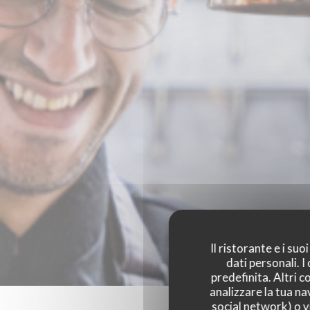
Il ristorante e i su
dati personali. 
predefinita. Altri 
analizzare la tua na
social network) o vi