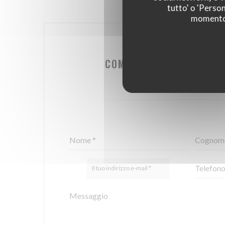
tutto' o 'Person
momento c
VUOI CONTATTAR
COMPILA IL MODULO SO