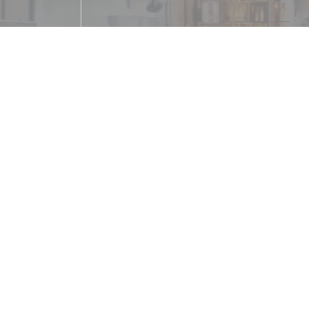
Cucina
Francese, Bistronomiq
Tipologia
Bistronomie
Servizi
parcheggio a pagamento, Privatizzazione, Co
disabili, Terrazzo
Metodo di pagament
Senza contatto, Contactless Payment, Ameri
Mastercard, Contanti, Visa, 