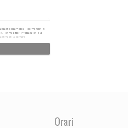
 chiamate commerciali iscrivendoti al
it
. Per maggiori informazioni sul
mativa sulla privacy
.
Orari