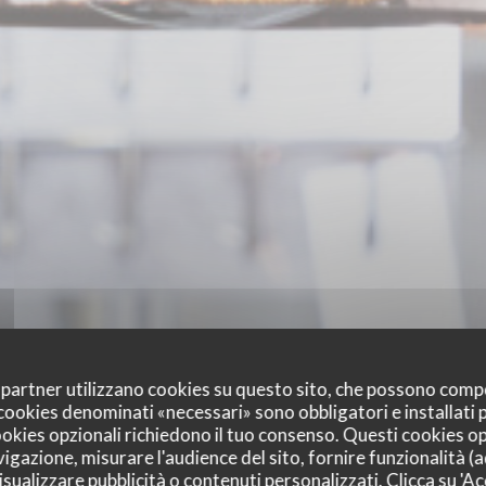
oi partner utilizzano cookies su questo sito, che possono comp
I cookies denominati «necessari» sono obbligatori e installati
cookies opzionali richiedono il tuo consenso. Questi cookies o
vigazione, misurare l'audience del sito, fornire funzionalità (
sualizzare pubblicità o contenuti personalizzati. Clicca su 'Acc