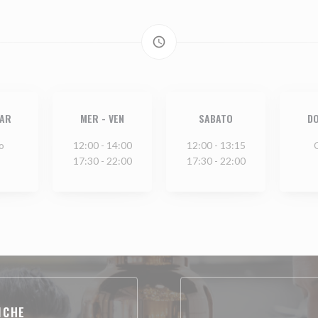
access_time
AR
MER
-
VEN
SABATO
D
o
12:00 - 14:00
12:00 - 13:15
17:30 - 22:00
17:30 - 22:00
ICHE