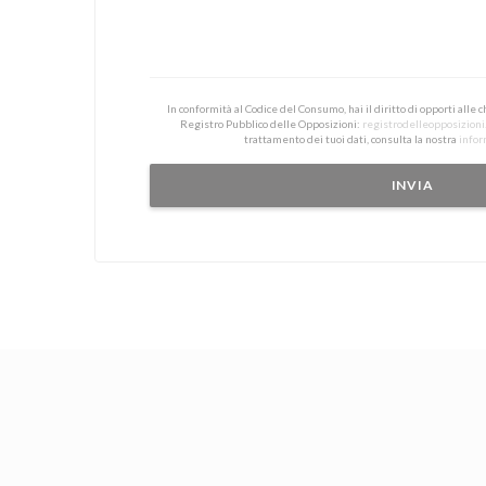
In conformità al Codice del Consumo, hai il diritto di opporti alle
Registro Pubblico delle Opposizioni:
registrodelleopposizioni.
trattamento dei tuoi dati, consulta la nostra
infor