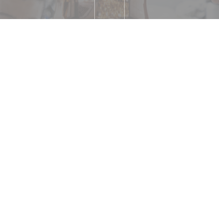
ue
RER A à 5 min
"Les 
nnessione wifi, Accesso
o
can Express, Eurocard /
Bancomat