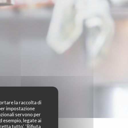
ortare la raccolta di
 per impostazione
pzionali servono per
ad esempio, legate ai
etta tutto', 'Rifiuta