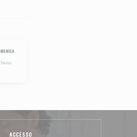
OMENICA
Chiuso
ACCESSO