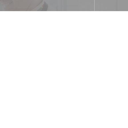
Metro
utes à pied - Station Nanterre ville
Parcheggio
lumières" à 2 minutes à pied