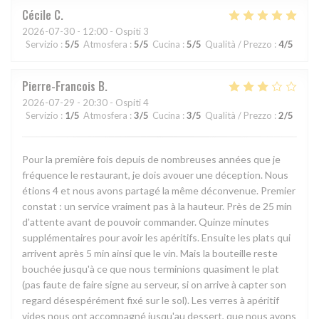
Cécile
C
2026-07-30
- 12:00 - Ospiti 3
Servizio
:
5
/5
Atmosfera
:
5
/5
Cucina
:
5
/5
Qualità / Prezzo
:
4
/5
Pierre-Francois
B
2026-07-29
- 20:30 - Ospiti 4
Servizio
:
1
/5
Atmosfera
:
3
/5
Cucina
:
3
/5
Qualità / Prezzo
:
2
/5
Pour la première fois depuis de nombreuses années que je
fréquence le restaurant, je dois avouer une déception. Nous
étions 4 et nous avons partagé la même déconvenue. Premier
constat : un service vraiment pas à la hauteur. Près de 25 min
d'attente avant de pouvoir commander. Quinze minutes
supplémentaires pour avoir les apéritifs. Ensuite les plats qui
arrivent après 5 min ainsi que le vin. Mais la bouteille reste
bouchée jusqu'à ce que nous terminions quasiment le plat
(pas faute de faire signe au serveur, si on arrive à capter son
regard désespérément fixé sur le sol). Les verres à apéritif
vides nous ont accompagné jusqu'au dessert, que nous avons