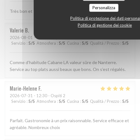
Personalizza
Très bon et très bien presenté
Politica di protezione dei dati personal
Politica di gestione dei cookie
Valerie
B
2026-08-01
- 13:15 - Ospiti 2
Servizio
:
5
/5
Atmosfera
:
5
/5
Cucina
:
5
/5
Qualità / Prezzo
:
5
/5
Comme d’habitude Cabane LA valeur sûre de Nanterre.
Service au top plats aussi beaux que bons. On s’est régalés.
Marie-Helene
F
2026-07-31
- 12:30 - Ospiti 2
Servizio
:
5
/5
Atmosfera
:
5
/5
Cucina
:
5
/5
Qualità / Prezzo
:
5
/5
Parfait. Gastronomie à un prix raisonnable. Service efficace et
agréable. Nombreux choix