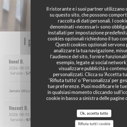
Il ristorante e i suoi partner utilizzano
su questo sito, che possono comport
raccolta di dati personali. I cooki
denominati «necessari» sono obbliga
installati per impostazione predefinita
I pareri dei nostri clienti
cookies opzionali richiedono il tuo co
Questi cookies opzionali servono 
analizzare la tua navigazione, misu
l'audience del sito, fornire funzionali
lionel
B
esempio, legate ai social network
visualizzare pubblicità o contenu
2026-08-01
- 20:15 - Ospiti 2
Servizio
:
5
/5
Atmosfera
:
5
/5
Cucina
:
5
/5
Qualità / Prezzo
:
5
/5
personalizzati. Clicca su 'Accetta tu
'Rifiuta tutto' o 'Personalizza' per ges
tue preferenze. Puoi modificare le tue
Jamais déçu chez cabane.. jf Bury et ses lutins sont au top..
in qualsiasi momento cliccando sull'ic
cookie in basso a sinistra delle pagine d
Vincent
B
Ok, accetta tutto
2026-08-01
- 20:30 - Ospiti 4
Servizio
:
4
/5
Atmosfera
:
4
/5
Cucina
:
5
/5
Qualità / Prezzo
:
5
/5
Rifiuta tutti i cookie