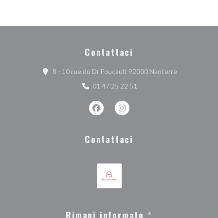
Contattaci
((apre una nuo
8 - 10 rue du Dr Foucault 92000 Nanterre
01 47 25 22 51
Facebook ((apre una nuova finestra))
Instagram ((apre una nuova fi
Contattaci
Rimani informato
*