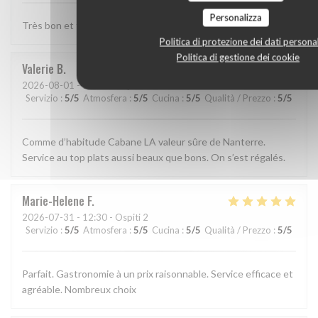
Personalizza
Très bon et très bien presenté
Politica di protezione dei dati personal
Politica di gestione dei cookie
Valerie
B
2026-08-01
- 13:15 - Ospiti 2
Servizio
:
5
/5
Atmosfera
:
5
/5
Cucina
:
5
/5
Qualità / Prezzo
:
5
/5
Comme d’habitude Cabane LA valeur sûre de Nanterre.
Service au top plats aussi beaux que bons. On s’est régalés.
Marie-Helene
F
2026-07-31
- 12:30 - Ospiti 2
Servizio
:
5
/5
Atmosfera
:
5
/5
Cucina
:
5
/5
Qualità / Prezzo
:
5
/5
Parfait. Gastronomie à un prix raisonnable. Service efficace et
agréable. Nombreux choix