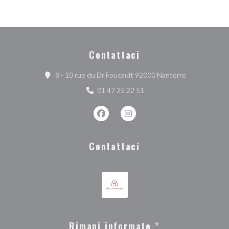
Contattaci
((apre una nuo
8 - 10 rue du Dr Foucault 92000 Nanterre
01 47 25 22 51
Facebook ((apre una nuova finestra))
Instagram ((apre una nuova fi
Contattaci
Rimani informato
*