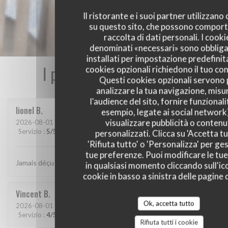
Il ristorante e i suoi partner utilizzano
su questo sito, che possono comport
raccolta di dati personali. I cooki
denominati «necessari» sono obbliga
installati per impostazione predefinita
I pareri dei nostri clienti
cookies opzionali richiedono il tuo co
Questi cookies opzionali servono 
analizzare la tua navigazione, misu
l'audience del sito, fornire funzionali
lionel
B
esempio, legate ai social network
visualizzare pubblicità o contenu
2026-08-01
- 20:15 - Ospiti 2
Servizio
:
5
/5
Atmosfera
:
5
/5
Cucina
:
5
/5
Qualità / Prezzo
:
5
/5
personalizzati. Clicca su 'Accetta tu
'Rifiuta tutto' o 'Personalizza' per ges
tue preferenze. Puoi modificare le tue
Jamais déçu chez cabane.. jf Bury et ses lutins sont au top..
in qualsiasi momento cliccando sull'ic
cookie in basso a sinistra delle pagine d
Vincent
B
Ok, accetta tutto
2026-08-01
- 20:30 - Ospiti 4
Servizio
:
4
/5
Atmosfera
:
4
/5
Cucina
:
5
/5
Qualità / Prezzo
:
5
/5
Rifiuta tutti i cookie