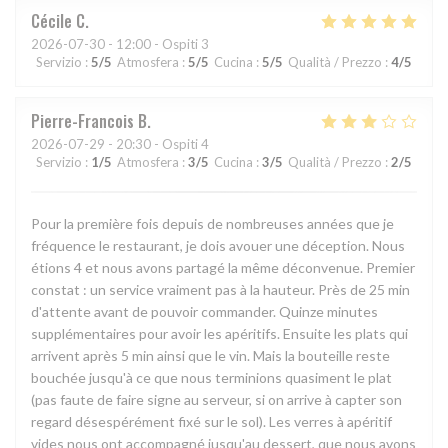
Cécile
C
2026-07-30
- 12:00 - Ospiti 3
Servizio
:
5
/5
Atmosfera
:
5
/5
Cucina
:
5
/5
Qualità / Prezzo
:
4
/5
Pierre-Francois
B
2026-07-29
- 20:30 - Ospiti 4
Servizio
:
1
/5
Atmosfera
:
3
/5
Cucina
:
3
/5
Qualità / Prezzo
:
2
/5
Pour la première fois depuis de nombreuses années que je
fréquence le restaurant, je dois avouer une déception. Nous
étions 4 et nous avons partagé la même déconvenue. Premier
constat : un service vraiment pas à la hauteur. Près de 25 min
d'attente avant de pouvoir commander. Quinze minutes
supplémentaires pour avoir les apéritifs. Ensuite les plats qui
arrivent après 5 min ainsi que le vin. Mais la bouteille reste
bouchée jusqu'à ce que nous terminions quasiment le plat
(pas faute de faire signe au serveur, si on arrive à capter son
regard désespérément fixé sur le sol). Les verres à apéritif
vides nous ont accompagné jusqu'au dessert, que nous avons