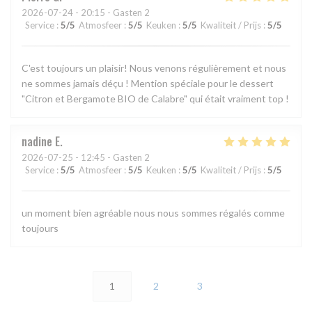
2026-07-24
- 20:15 - Gasten 2
Service
:
5
/5
Atmosfeer
:
5
/5
Keuken
:
5
/5
Kwaliteit / Prijs
:
5
/5
C'est toujours un plaisir! Nous venons régulièrement et nous
ne sommes jamais déçu ! Mention spéciale pour le dessert
"Citron et Bergamote BIO de Calabre" qui était vraiment top !
nadine
E
2026-07-25
- 12:45 - Gasten 2
Service
:
5
/5
Atmosfeer
:
5
/5
Keuken
:
5
/5
Kwaliteit / Prijs
:
5
/5
un moment bien agréable nous nous sommes régalés comme
toujours
1
2
3