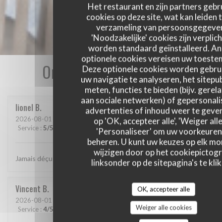
Het restaurant en zijn partners gebr
cookies op deze site, wat kan leiden 
verzameling van persoonsgegeve
'Noodzakelijke' cookies zijn verplich
worden standaard geïnstalleerd. A
optionele cookies vereisen uw toest
Onze gastbeoordelingen
Deze optionele cookies worden gebru
uw navigatie te analyseren, het sitepub
meten, functies te bieden (bijv. gerel
aan sociale netwerken) of gepersonal
lionel
B
advertenties of inhoud weer te geven
2026-08-01
- 20:15 - Gasten 2
op 'OK, accepteer alle', 'Weiger alle
Service
:
5
/5
Atmosfeer
:
5
/5
Keuken
:
5
/5
Kwaliteit / Prijs
:
5
/5
'Personaliseer' om uw voorkeuren
beheren. U kunt uw keuzes op elk m
wijzigen door op het cookiepictog
Jamais déçu chez cabane.. jf Bury et ses lutins sont au top..
linksonder op de sitepagina's te klik
Vincent
B
OK, accepteer alle
2026-08-01
- 20:30 - Gasten 4
Weiger alle cookies
Service
:
4
/5
Atmosfeer
:
4
/5
Keuken
:
5
/5
Kwaliteit / Prijs
:
5
/5