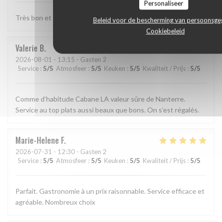
Personaliseer
Très bon et très bien presenté
Beleid voor de bescherming van persoonsg
Cookiebeleid
Valerie
B
2026-08-01
- 13:15 - Gasten 2
Service
:
5
/5
Atmosfeer
:
5
/5
Keuken
:
5
/5
Kwaliteit / Prijs
:
5
/5
Comme d’habitude Cabane LA valeur sûre de Nanterre.
Service au top plats aussi beaux que bons. On s’est régalés.
Marie-Helene
F
2026-07-31
- 12:30 - Gasten 2
Service
:
5
/5
Atmosfeer
:
5
/5
Keuken
:
5
/5
Kwaliteit / Prijs
:
5
/5
Parfait. Gastronomie à un prix raisonnable. Service efficace et
agréable. Nombreux choix