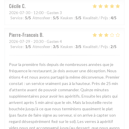
Cécile
C
2026-07-30
- 12:00 - Gasten 3
Service
:
5
/5
Atmosfeer
:
5
/5
Keuken
:
5
/5
Kwaliteit / Prijs
:
4
/5
Pierre-Francois
B
2026-07-29
- 20:30 - Gasten 4
Service
:
1
/5
Atmosfeer
:
3
/5
Keuken
:
3
/5
Kwaliteit / Prijs
:
2
/5
Pour la première fois depuis de nombreuses années que je
fréquence le restaurant, je dois avouer une déception. Nous
étions 4 et nous avons partagé la même déconvenue. Premier
constat : un service vraiment pas à la hauteur. Près de 25 min
d'attente avant de pouvoir commander. Quinze minutes
supplémentaires pour avoir les apéritifs. Ensuite les plats qui
arrivent après 5 min ainsi que le vin. Mais la bouteille reste
bouchée jusqu'à ce que nous terminions quasiment le plat
(pas faute de faire signe au serveur, si on arrive à capter son
regard désespérément fixé sur le sol). Les verres à apéritif
vides nous ont accompagné jusqu'au dessert, que nous avons