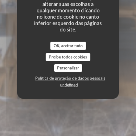
alterar suas escolhas a
CABANE
qualquer momento clicando
no ícone de cookie no canto
|
NANTERRE
inferior esquerdo das páginas
do site.
OK, aceitar tudo
Proíbe todos cookies
Personalizar
Política de proteção de dados pessoais
undefined