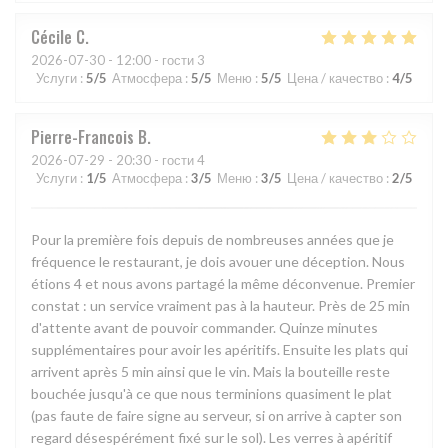
Cécile
C
2026-07-30
- 12:00 - гости 3
Услуги
:
5
/5
Атмосфера
:
5
/5
Меню
:
5
/5
Цена / качество
:
4
/5
Pierre-Francois
B
2026-07-29
- 20:30 - гости 4
Услуги
:
1
/5
Атмосфера
:
3
/5
Меню
:
3
/5
Цена / качество
:
2
/5
Pour la première fois depuis de nombreuses années que je
fréquence le restaurant, je dois avouer une déception. Nous
étions 4 et nous avons partagé la même déconvenue. Premier
constat : un service vraiment pas à la hauteur. Près de 25 min
d'attente avant de pouvoir commander. Quinze minutes
supplémentaires pour avoir les apéritifs. Ensuite les plats qui
arrivent après 5 min ainsi que le vin. Mais la bouteille reste
bouchée jusqu'à ce que nous terminions quasiment le plat
(pas faute de faire signe au serveur, si on arrive à capter son
regard désespérément fixé sur le sol). Les verres à apéritif