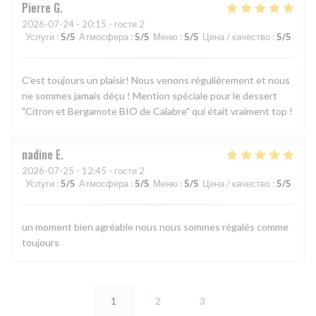
Pierre
G
2026-07-24
- 20:15 - гости 2
Услуги
:
5
/5
Атмосфера
:
5
/5
Меню
:
5
/5
Цена / качество
:
5
/5
C'est toujours un plaisir! Nous venons régulièrement et nous
ne sommes jamais déçu ! Mention spéciale pour le dessert
"Citron et Bergamote BIO de Calabre" qui était vraiment top !
nadine
E
2026-07-25
- 12:45 - гости 2
Услуги
:
5
/5
Атмосфера
:
5
/5
Меню
:
5
/5
Цена / качество
:
5
/5
un moment bien agréable nous nous sommes régalés comme
toujours
1
2
3