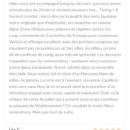
vides nous ont accompagné jusqu'au dessert, que nous avons
attendu plus de 20 min et réclamé plusieurs fois... Timing = 0.
Second constat : rien à dire sur la qualité des mets (quoique
moins originale que d'habitude) ; en revanche, un volume
digne d'une clinique pour adaptes de régimes stricts. Du
coup, commande de 2 assiettes de fromage pour compenser.
Variété et affinage excellent, mais des portions congrues qui
n'auraient pas rassasiées un rat des villes. Au milieu, un mini
dé de confiture de coing, aussi ridicule qu'inutile. Les desserts
n'appellent pas de commentaires : quelques micro surprises
(cette glace à la lavande, fine et subtile) dans un ensemble
bien fade. Nous avions fait le choix d'un Mercurey blanc de
milieu de gamme. La note est à l'avenant, moyenne. Equilibré,
mais sans caractère, là où on aurait aimé la proposition d'un
viticulteur engagé avec un jus sapide et marquant. Etait-ce la
chaleur de cette fin juillet qui a anéanti tout ce qui contribue
au piquant de l'établissement ? On voudrait le croire. Nous
reviendrons. Mais pas tout de suite.
Léa
C