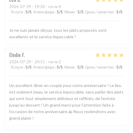
2026-07-29
- 19:30 - гости 4
Услуги
:
5
/5
Атмосфера
:
5
/5
Меню
:
5
/5
Цена / качество
:
5
/5
Je ne suis jamais déçue, tous les plats proposés sont
excellents et le service impeccable !
Elodie
F
2026-07-29
- 20:15 - гости 2
Услуги
:
5
/5
Атмосфера
:
5
/5
Меню
:
5
/5
Цена / качество
:
5
/5
Un excellent dîner en couple pour notre anniversaire ! Le lieu
est vraiment beau, le service impeccable, sans parler des plats
qui sont tout simplement délicieux et raffinés, de l’entrée
jusqu’au dessert ! Un grand merci pour l’attention faite à
l’occasion de notre anniversaire 🙏 Nous reviendrons avec
grand plaisir !