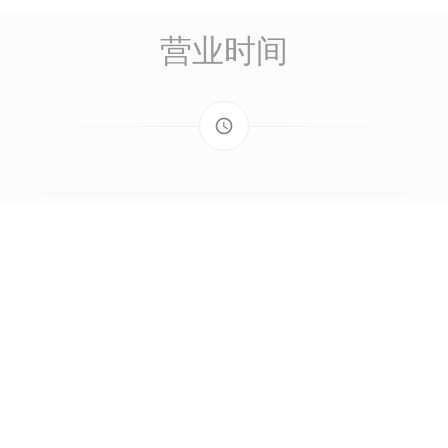
营业时间
access_time
星
-
星
关闭
星
-
星
12:00 - 14:00
17:30 - 22:00