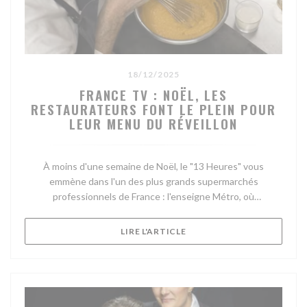
18/12/2025
FRANCE TV : NOËL, LES
RESTAURATEURS FONT LE PLEIN POUR
LEUR MENU DU RÉVEILLON
À moins d'une semaine de Noël, le "13 Heures" vous
emmène dans l'un des plus grands supermarchés
professionnels de France : l'enseigne Métro, où
s'approvisionnent de nombreux restaurateurs. C'est le cas
de Jean-François, que nous avons suivi lors de ses achats!
((OUVRE UNE NOUVELLE FE
LIRE L'ARTICLE