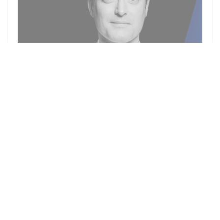
01/07/2023
JEAN-FRANCOIS BURY : TOUTE
L'HISTOIRE DU CHEF DANS UN PODCAST
Un podcast vivant et détaillé sur le parcours du Chef Jean-
François BURY
((OUVRE UNE NOUVELLE FE
LIRE L'ARTICLE