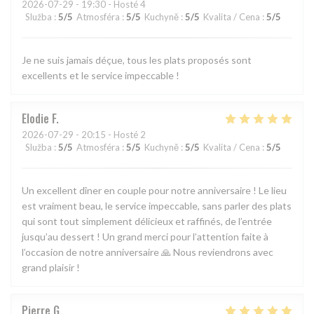
2026-07-29
- 19:30 - Hosté 4
Služba
:
5
/5
Atmosféra
:
5
/5
Kuchyně
:
5
/5
Kvalita / Cena
:
5
/5
Je ne suis jamais déçue, tous les plats proposés sont
excellents et le service impeccable !
Elodie
F
2026-07-29
- 20:15 - Hosté 2
Služba
:
5
/5
Atmosféra
:
5
/5
Kuchyně
:
5
/5
Kvalita / Cena
:
5
/5
Un excellent dîner en couple pour notre anniversaire ! Le lieu
est vraiment beau, le service impeccable, sans parler des plats
qui sont tout simplement délicieux et raffinés, de l’entrée
jusqu’au dessert ! Un grand merci pour l’attention faite à
l’occasion de notre anniversaire 🙏 Nous reviendrons avec
grand plaisir !
Pierre
G