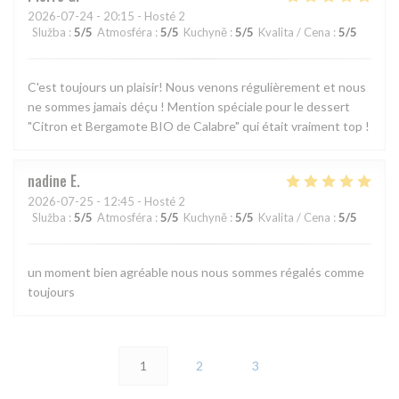
2026-07-24
- 20:15 - Hosté 2
Služba
:
5
/5
Atmosféra
:
5
/5
Kuchyně
:
5
/5
Kvalita / Cena
:
5
/5
C'est toujours un plaisir! Nous venons régulièrement et nous
ne sommes jamais déçu ! Mention spéciale pour le dessert
"Citron et Bergamote BIO de Calabre" qui était vraiment top !
nadine
E
2026-07-25
- 12:45 - Hosté 2
Služba
:
5
/5
Atmosféra
:
5
/5
Kuchyně
:
5
/5
Kvalita / Cena
:
5
/5
un moment bien agréable nous nous sommes régalés comme
toujours
1
2
3