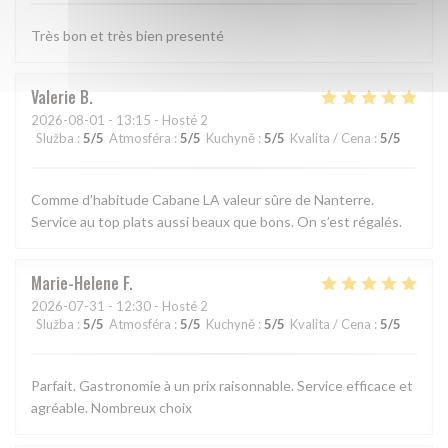
Très bon et très bien presenté
Valerie
B
2026-08-01
- 13:15 - Hosté 2
Služba
:
5
/5
Atmosféra
:
5
/5
Kuchyně
:
5
/5
Kvalita / Cena
:
5
/5
Comme d’habitude Cabane LA valeur sûre de Nanterre.
Service au top plats aussi beaux que bons. On s’est régalés.
Marie-Helene
F
2026-07-31
- 12:30 - Hosté 2
Služba
:
5
/5
Atmosféra
:
5
/5
Kuchyně
:
5
/5
Kvalita / Cena
:
5
/5
Parfait. Gastronomie à un prix raisonnable. Service efficace et
agréable. Nombreux choix