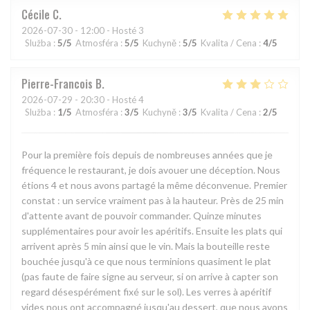
Cécile
C
2026-07-30
- 12:00 - Hosté 3
Služba
:
5
/5
Atmosféra
:
5
/5
Kuchyně
:
5
/5
Kvalita / Cena
:
4
/5
Pierre-Francois
B
2026-07-29
- 20:30 - Hosté 4
Služba
:
1
/5
Atmosféra
:
3
/5
Kuchyně
:
3
/5
Kvalita / Cena
:
2
/5
Pour la première fois depuis de nombreuses années que je
fréquence le restaurant, je dois avouer une déception. Nous
étions 4 et nous avons partagé la même déconvenue. Premier
constat : un service vraiment pas à la hauteur. Près de 25 min
d'attente avant de pouvoir commander. Quinze minutes
supplémentaires pour avoir les apéritifs. Ensuite les plats qui
arrivent après 5 min ainsi que le vin. Mais la bouteille reste
bouchée jusqu'à ce que nous terminions quasiment le plat
(pas faute de faire signe au serveur, si on arrive à capter son
regard désespérément fixé sur le sol). Les verres à apéritif
vides nous ont accompagné jusqu'au dessert, que nous avons