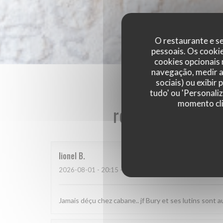
O restaurante e se
pessoais. Os cooki
cookies opcionais
navegação, medir a 
sociais) ou exibir
tudo' ou 'Personali
momento cli
reviews_from_ou
lionel
B
2026-08-01
- 20:15 - guests 2
Jamais déçu chez cabane.. jf Bury et ses lutins sont au