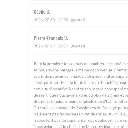
Cécile
C
2026-07-30
- 12:00 - guests 3
Pierre-Francois
B
2026-07-29
- 20:30 - guests 4
Pour la première fois depuis de nombreuses années q
et nous avons partagé la même déconvenue. Premier c
avant de pouvoir commander. Quinze minutes supplément
ainsi que le vin. Mais la bouteille reste bouchée jusq
serveur, si on arrive à capter son regard désespéréme
dessert, que nous avons attendu plus de 20 min et récl
des mets (quoique moins originale que d'habitude) ; 
Du coup, commande de 2 assiettes de fromage pour co
n'auraient pas rassasiées un rat des villes. Au milieu, 
n'appellent pas de commentaires : quelques micro surp
Nous avions fait le choix d'un Mercurey blanc de mili