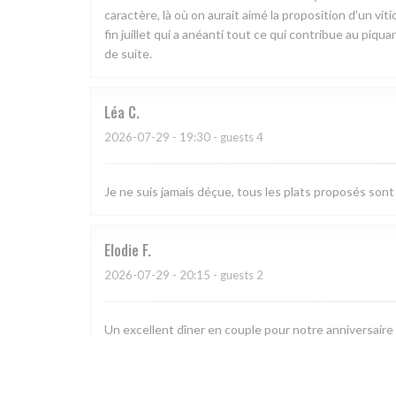
caractère, là où on aurait aimé la proposition d'un vi
fin juillet qui a anéanti tout ce qui contribue au piqu
de suite.
Léa
C
2026-07-29
- 19:30 - guests 4
Je ne suis jamais déçue, tous les plats proposés sont 
Elodie
F
2026-07-29
- 20:15 - guests 2
Un excellent dîner en couple pour notre anniversaire !
sont tout simplement délicieux et raffinés, de l’entré
notre anniversaire 🙏 Nous reviendrons avec grand pla