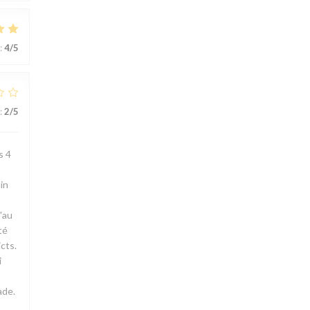
:
4
/5
:
2
/5
s 4
in
'au
té
cts.
i
ade.