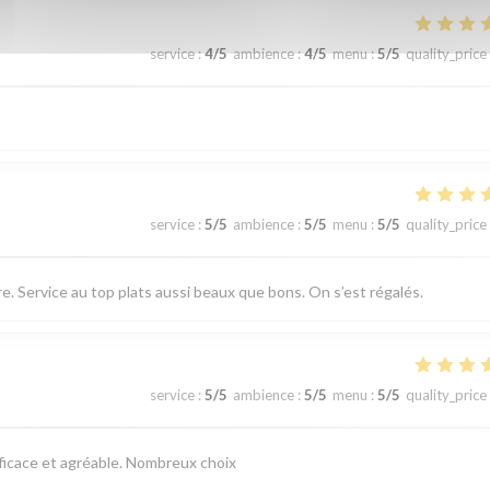
service
:
4
/5
ambience
:
4
/5
menu
:
5
/5
quality_price
service
:
5
/5
ambience
:
5
/5
menu
:
5
/5
quality_price
 Service au top plats aussi beaux que bons. On s’est régalés.
service
:
5
/5
ambience
:
5
/5
menu
:
5
/5
quality_price
fficace et agréable. Nombreux choix