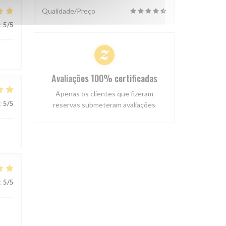
Qualidade/Preço
:
5
/5
Avaliações 100% certificadas
Apenas os clientes que fizeram
:
5
/5
reservas submeteram avaliações
:
5
/5