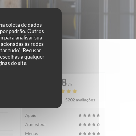
 na coleta de dados
 por padrão. Outros
 para analisar sua
elacionadas às redes
tar tudo', 'Recusar
 escolhas a qualquer
nas do site.
4.8
/5
Avaliação média —
5202 avaliações
:
5
/5
Apoio
Atmosfera
Menus