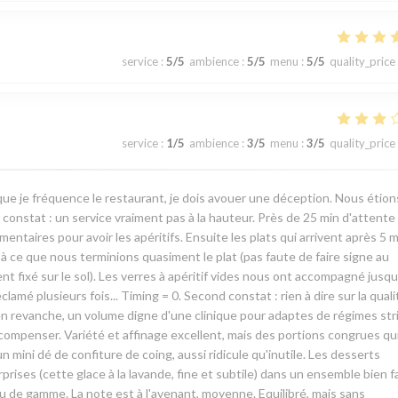
service
:
5
/5
ambience
:
5
/5
menu
:
5
/5
quality_price
service
:
1
/5
ambience
:
3
/5
menu
:
3
/5
quality_price
ue je fréquence le restaurant, je dois avouer une déception. Nous étion
onstat : un service vraiment pas à la hauteur. Près de 25 min d'attente
aires pour avoir les apéritifs. Ensuite les plats qui arrivent après 5 m
u'à ce que nous terminions quasiment le plat (pas faute de faire signe au
nt fixé sur le sol). Les verres à apéritif vides nous ont accompagné jusqu
amé plusieurs fois... Timing = 0. Second constat : rien à dire sur la quali
en revanche, un volume digne d'une clinique pour adaptes de régimes stri
mpenser. Variété et affinage excellent, mais des portions congrues qu
un mini dé de confiture de coing, aussi ridicule qu'inutile. Les desserts
rises (cette glace à la lavande, fine et subtile) dans un ensemble bien f
eu de gamme. La note est à l'avenant, moyenne. Equilibré, mais sans