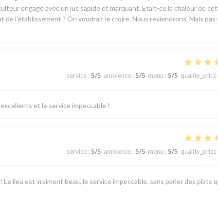
ticulteur engagé avec un jus sapide et marquant. Etait-ce la chaleur de ce
ant de l'établissement ? On voudrait le croire. Nous reviendrons. Mais pas
service
:
5
/5
ambience
:
5
/5
menu
:
5
/5
quality_price
excellents et le service impeccable !
service
:
5
/5
ambience
:
5
/5
menu
:
5
/5
quality_price
 Le lieu est vraiment beau, le service impeccable, sans parler des plats q
e jusqu’au dessert ! Un grand merci pour l’attention faite à l’occasion de
isir !