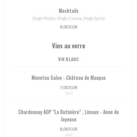
Mocktails
Virgin Mojito, Virgin Colada, Virgin Spritz
8,00 EUR
Vins au verre
VIN BLANC
Menetou Salon - Château de Maupas
7,00 EUR
14 cl
Chardonnay AOP "La Butinière" , Limoux - Anne de
Joyeuse
8,00 EUR
14 cl