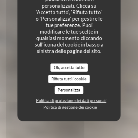
personalizzati. Clicca su
'Accetta tutto', 'Rifiuta tutto'
o 'Personalizza' per gestire le
tue preferenze. Puoi
modificare le tue scelte in
qualsiasi momento cliccando
sull'icona del cookie in basso a
sinistra delle pagine del sito.
Ok, accetta tutto
Rifiuta tutti i cookie
Personalizza
Politica di protezione dei dati personali
Politica di gestione dei cookie