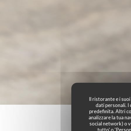
Il ristorante e i su
dati personali. 
predefinita. Altri 
analizzare la tua na
social network) o vi
tutto' o 'Person