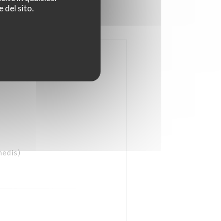
 del sito.
medis)