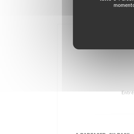
momento c
Entré