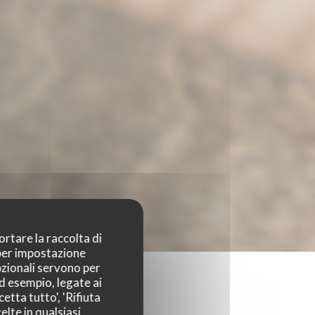
ortare la raccolta di
 per impostazione
pzionali servono per
ad esempio, legate ai
etta tutto', 'Rifiuta
elte in qualsiasi