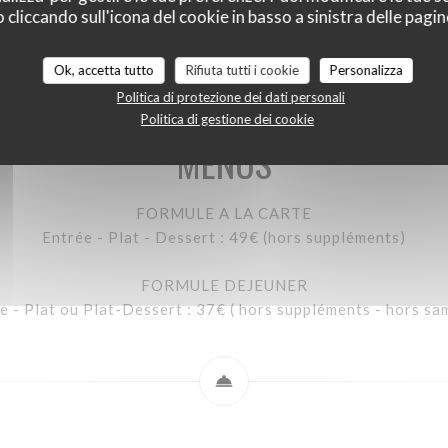
liccando sull'icona del cookie in basso a sinistra delle pagine
MENUS
CARTE DES BOISSONS
CARTE DES VINS
Ok, accetta tutto
Rifiuta tutti i cookie
Personalizza
Politica di protezione dei dati personali
Politica di gestione dei cookie
MENUS
FORMULE A LA CARTE
Entrée - Plat - Dessert : 49€ (hors suppléments)
FORMULE DEJEUNER
e - Plat ou Plat-Dessert : 37€ ( hors suppléments - hors sa