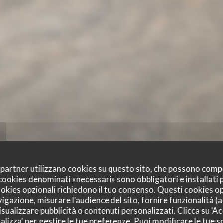
oi partner utilizzano cookies su questo sito, che possono comp
I cookies denominati «necessari» sono obbligatori e installati
cookies opzionali richiedono il tuo consenso. Questi cookies o
vigazione, misurare l'audience del sito, fornire funzionalità (
sualizzare pubblicità o contenuti personalizzati. Clicca su 'Acc
alizza' per gestire le tue preferenze. Puoi modificare le tue sc