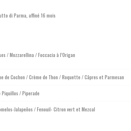
utto di Parma, affiné 16 mois
es / Mozzarellina / Foccacia à l’Origan
ine de Cochon / Crème de Thon / Roquette / Câpres et Parmesan
Piquillos / Piperade
elos-Jalapeños / Fenouil- Citron vert et Mezcal