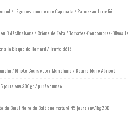
Fenouil / Légumes comme une Caponata / Parmesan Torrefié
e en 3 déclinaisons / Crème de Feta / Tomates-Concombres-Olives 
r à la Bisque de Homard / Truffe d'été
lancha / Mijoté Courgettes-Marjolaine / Beurre blanc Abricot
45 jours env.300gr / purée fumée
e de Bœuf Noire de Baltique maturé 45 jours env.1kg200