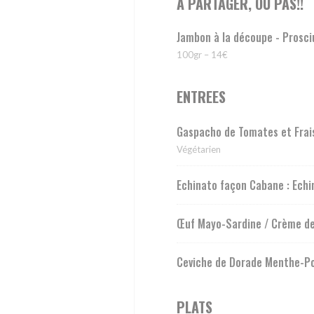
A PARTAGER, OU PAS!!
Jambon à la découpe - Prosci
100gr – 14€
ENTREES
Gaspacho de Tomates et Frais
Végétarien
Echinato façon Cabane : Ech
Œuf Mayo-Sardine / Crème de 
Ceviche de Dorade Menthe-Pom
PLATS