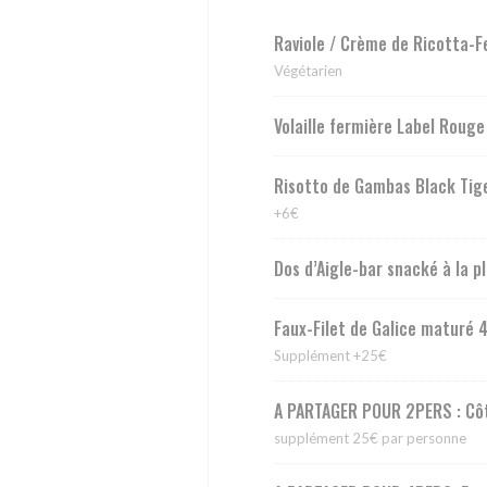
Raviole / Crème de Ricotta-
Végétarien
Volaille fermière Label Roug
Risotto de Gambas Black Tige
+6€
Dos d’Aigle-bar snacké à la p
Faux-Filet de Galice maturé 
Supplément +25€
A PARTAGER POUR 2PERS : Côt
supplément 25€ par personne