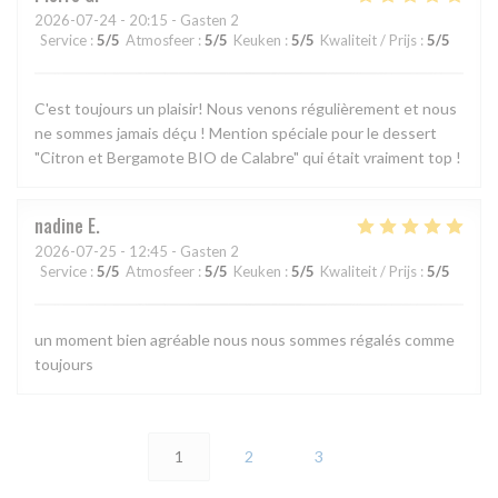
2026-07-24
- 20:15 - Gasten 2
Service
:
5
/5
Atmosfeer
:
5
/5
Keuken
:
5
/5
Kwaliteit / Prijs
:
5
/5
C'est toujours un plaisir! Nous venons régulièrement et nous
ne sommes jamais déçu ! Mention spéciale pour le dessert
"Citron et Bergamote BIO de Calabre" qui était vraiment top !
nadine
E
2026-07-25
- 12:45 - Gasten 2
Service
:
5
/5
Atmosfeer
:
5
/5
Keuken
:
5
/5
Kwaliteit / Prijs
:
5
/5
un moment bien agréable nous nous sommes régalés comme
toujours
1
2
3