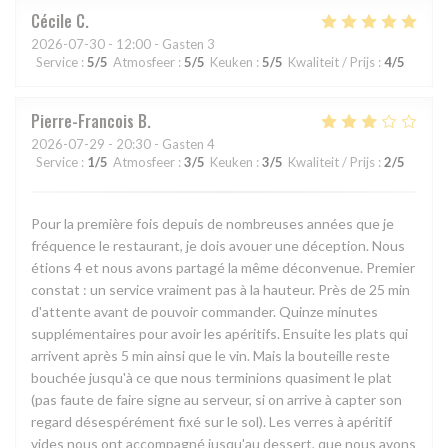
Cécile
C
2026-07-30
- 12:00 - Gasten 3
Service
:
5
/5
Atmosfeer
:
5
/5
Keuken
:
5
/5
Kwaliteit / Prijs
:
4
/5
Pierre-Francois
B
2026-07-29
- 20:30 - Gasten 4
Service
:
1
/5
Atmosfeer
:
3
/5
Keuken
:
3
/5
Kwaliteit / Prijs
:
2
/5
Pour la première fois depuis de nombreuses années que je
fréquence le restaurant, je dois avouer une déception. Nous
étions 4 et nous avons partagé la même déconvenue. Premier
constat : un service vraiment pas à la hauteur. Près de 25 min
d'attente avant de pouvoir commander. Quinze minutes
supplémentaires pour avoir les apéritifs. Ensuite les plats qui
arrivent après 5 min ainsi que le vin. Mais la bouteille reste
bouchée jusqu'à ce que nous terminions quasiment le plat
(pas faute de faire signe au serveur, si on arrive à capter son
regard désespérément fixé sur le sol). Les verres à apéritif
vides nous ont accompagné jusqu'au dessert, que nous avons