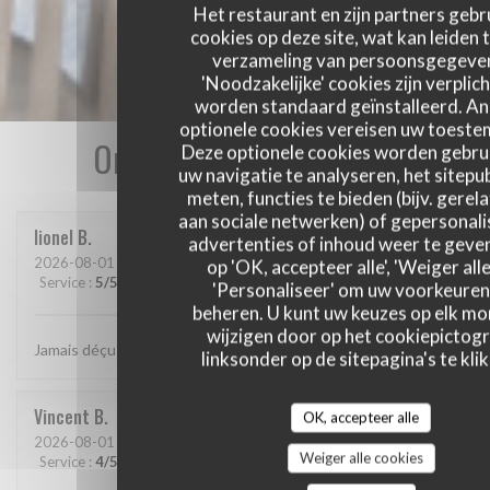
Het restaurant en zijn partners gebr
cookies op deze site, wat kan leiden 
verzameling van persoonsgegeve
'Noodzakelijke' cookies zijn verplich
worden standaard geïnstalleerd. A
optionele cookies vereisen uw toest
Onze gastbeoordelingen
Deze optionele cookies worden gebru
uw navigatie te analyseren, het sitepub
meten, functies te bieden (bijv. gerel
aan sociale netwerken) of gepersonal
lionel
B
advertenties of inhoud weer te geven
2026-08-01
- 20:15 - Gasten 2
op 'OK, accepteer alle', 'Weiger alle
Service
:
5
/5
Atmosfeer
:
5
/5
Keuken
:
5
/5
Kwaliteit / Prijs
:
5
/5
'Personaliseer' om uw voorkeuren
beheren. U kunt uw keuzes op elk m
wijzigen door op het cookiepictog
Jamais déçu chez cabane.. jf Bury et ses lutins sont au top..
linksonder op de sitepagina's te klik
Vincent
B
OK, accepteer alle
2026-08-01
- 20:30 - Gasten 4
Weiger alle cookies
Service
:
4
/5
Atmosfeer
:
4
/5
Keuken
:
5
/5
Kwaliteit / Prijs
:
5
/5