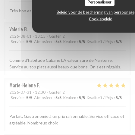
Personaliseer
Très bon et très bien presenté
Beleid voor de bescherming van persoonsg
Cookiebeleid
Valerie
B
2026-08-01
- 13:15 - Gasten 2
Service
:
5
/5
Atmosfeer
:
5
/5
Keuken
:
5
/5
Kwaliteit / Prijs
:
5
/5
Comme d’habitude Cabane LA valeur sûre de Nanterre.
Service au top plats aussi beaux que bons. On s’est régalés.
Marie-Helene
F
2026-07-31
- 12:30 - Gasten 2
Service
:
5
/5
Atmosfeer
:
5
/5
Keuken
:
5
/5
Kwaliteit / Prijs
:
5
/5
Parfait. Gastronomie à un prix raisonnable. Service efficace et
agréable. Nombreux choix