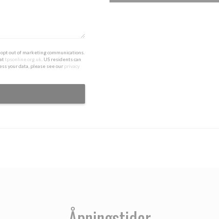
to opt out of marketing communications.
 at
tpsonline.org.uk
. US residents can
ess your data, please see our
privacy
Åpningstider