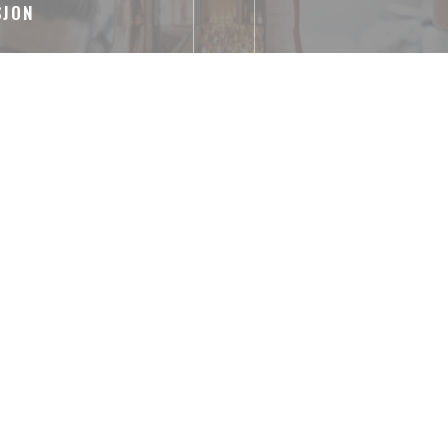
SJON
RER A à 5 min
"Les 