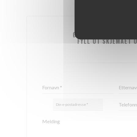
ØNSKER DU Å KONTAK
FYLL UT SKJEMAET 