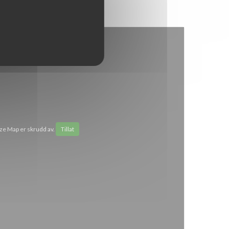
e Map er skrudd av.
Tillat