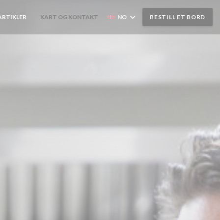
ARTIKLER
KART OG KONTAKT
NO
BESTILL ET BORD
((ÅPNER I ET NYTT VINDU))