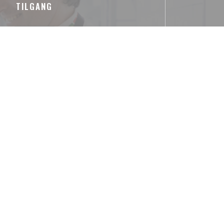
TILGANG
Underjordisk
utes à pied - Station Nanterre ville
Parkering
lumières" à 2 minutes à pied