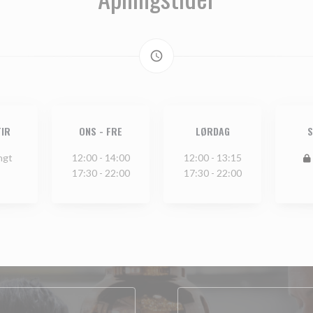
access_time
TIR
ONS
-
FRE
LØRDAG
S
ngt
12:00 - 14:00
12:00 - 13:15
17:30 - 22:00
17:30 - 22:00