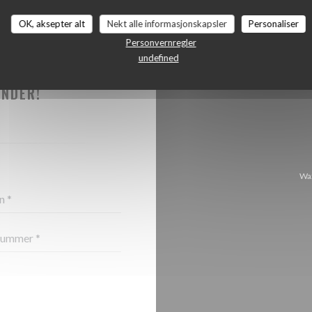
OK, aksepter alt
Nekt alle informasjonskapsler
Personaliser
Personvernregler
undefined
TE OSS?
UNDER!
Waz