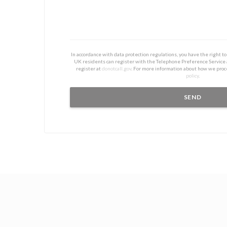
In accordance with data protection regulations, you have the right 
UK residents can register with the Telephone Preference Service
register at
donotcall.gov
. For more information about how we proc
policy
.