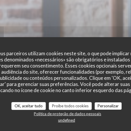
us parceiros utilizam cookies neste site, o que pode implicar
es denominados «necessários» são obrigatórios e instalados
 requerem seu consentimento. Esses cookies opcionais servem
audiência do site, oferecer funcionalidades (por exemplo, r
 publicidade ou conteúdos personalizados. Clique em 'OK, acei
zar' para gerenciar suas preferências. Você pode alterar suas
cando no ícone de cookie no canto inferior esquerdo das pági
OK, aceitar tudo
Proíbe todos cookies
Personalizar
Política de proteção de dados pessoais
undefined