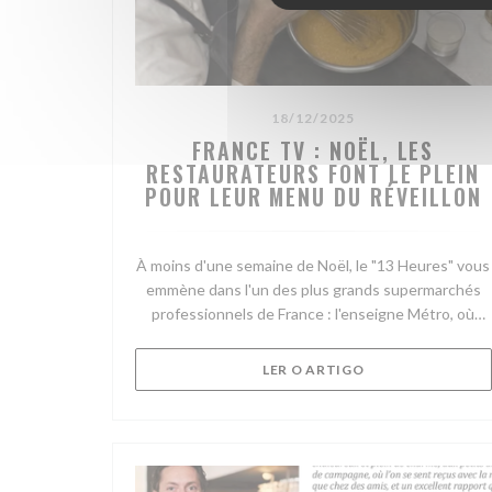
18/12/2025
FRANCE TV : NOËL, LES
RESTAURATEURS FONT LE PLEIN
POUR LEUR MENU DU RÉVEILLON
À moins d'une semaine de Noël, le "13 Heures" vous
emmène dans l'un des plus grands supermarchés
professionnels de France : l'enseigne Métro, où
s'approvisionnent de nombreux restaurateurs.
C'est le cas de Jean-François, que nous avons suivi
((ABRE NUMA NOV
LER O ARTIGO
lors de ses achats!