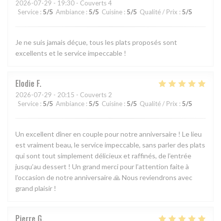
2026-07-29
- 19:30 - Couverts 4
Service
:
5
/5
Ambiance
:
5
/5
Cuisine
:
5
/5
Qualité / Prix
:
5
/5
Je ne suis jamais déçue, tous les plats proposés sont
excellents et le service impeccable !
Elodie
F
2026-07-29
- 20:15 - Couverts 2
Service
:
5
/5
Ambiance
:
5
/5
Cuisine
:
5
/5
Qualité / Prix
:
5
/5
Un excellent dîner en couple pour notre anniversaire ! Le lieu
est vraiment beau, le service impeccable, sans parler des plats
qui sont tout simplement délicieux et raffinés, de l’entrée
jusqu’au dessert ! Un grand merci pour l’attention faite à
l’occasion de notre anniversaire 🙏 Nous reviendrons avec
grand plaisir !
Pierre
G