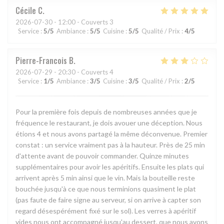
Cécile
C
2026-07-30
- 12:00 - Couverts 3
Service
:
5
/5
Ambiance
:
5
/5
Cuisine
:
5
/5
Qualité / Prix
:
4
/5
Pierre-Francois
B
2026-07-29
- 20:30 - Couverts 4
Service
:
1
/5
Ambiance
:
3
/5
Cuisine
:
3
/5
Qualité / Prix
:
2
/5
Pour la première fois depuis de nombreuses années que je
fréquence le restaurant, je dois avouer une déception. Nous
étions 4 et nous avons partagé la même déconvenue. Premier
constat : un service vraiment pas à la hauteur. Près de 25 min
d'attente avant de pouvoir commander. Quinze minutes
supplémentaires pour avoir les apéritifs. Ensuite les plats qui
arrivent après 5 min ainsi que le vin. Mais la bouteille reste
bouchée jusqu'à ce que nous terminions quasiment le plat
(pas faute de faire signe au serveur, si on arrive à capter son
regard désespérément fixé sur le sol). Les verres à apéritif
vides nous ont accompagné jusqu'au dessert, que nous avons