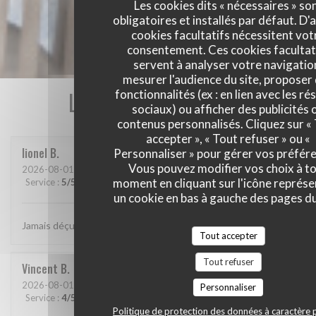
Les cookies dits « nécessaires » so
obligatoires et installés par défaut. D'
cookies facultatifs nécessitent vot
consentement. Ces cookies facultat
servent à analyser votre navigatio
mesurer l'audience du site, proposer
Les avis de nos clients
fonctionnalités (ex : en lien avec les r
sociaux) ou afficher des publicités 
contenus personnalisés. Cliquez sur «
accepter », « Tout refuser » ou «
lionel
B
Personnaliser » pour gérer vos préfér
Vous pouvez modifier vos choix à t
2026-08-01
- 20:15 - Couverts 2
moment en cliquant sur l'icône représ
Service
:
5
/5
Ambiance
:
5
/5
Cuisine
:
5
/5
Qualité / Prix
:
5
/5
un cookie en bas à gauche des pages du
Jamais déçu chez cabane.. jf Bury et ses lutins sont au top..
Tout accepter
Tout refuser
Vincent
B
2026-08-01
- 20:30 - Couverts 4
Personnaliser
Service
:
4
/5
Ambiance
:
4
/5
Cuisine
:
5
/5
Qualité / Prix
:
5
/5
Politique de protection des données à caractère 