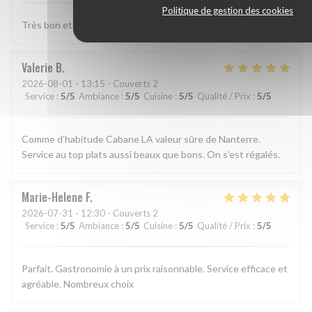
Politique de gestion des cookies
Très bon et très bien presenté
Valerie
B
2026-08-01
- 13:15 - Couverts 2
Service
:
5
/5
Ambiance
:
5
/5
Cuisine
:
5
/5
Qualité / Prix
:
5
/5
Comme d’habitude Cabane LA valeur sûre de Nanterre.
Service au top plats aussi beaux que bons. On s’est régalés.
Marie-Helene
F
2026-07-31
- 12:30 - Couverts 2
Service
:
5
/5
Ambiance
:
5
/5
Cuisine
:
5
/5
Qualité / Prix
:
5
/5
Parfait. Gastronomie à un prix raisonnable. Service efficace et
agréable. Nombreux choix