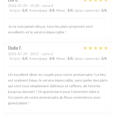
2026-07-29
- 19:30 - гости 4
Услуги
:
5
/5
Атмосфера
:
5
/5
Меню
:
5
/5
Цена / качество
:
5
/5
Je ne suis jamais déçue, tous les plats proposés sont
excellents et le service impeccable !
Elodie
F
2026-07-29
- 20:15 - гости 2
Услуги
:
5
/5
Атмосфера
:
5
/5
Меню
:
5
/5
Цена / качество
:
5
/5
Un excellent dîner en couple pour notre anniversaire ! Le lieu
est vraiment beau, le service impeccable, sans parler des plats
qui sont tout simplement délicieux et raffinés, de l’entrée
jusqu’au dessert ! Un grand merci pour l’attention faite à
l’occasion de notre anniversaire 🙏 Nous reviendrons avec
grand plaisir !