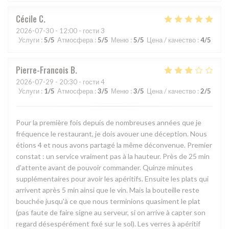
Cécile
C
2026-07-30
- 12:00 - гости 3
Услуги
:
5
/5
Атмосфера
:
5
/5
Меню
:
5
/5
Цена / качество
:
4
/5
Pierre-Francois
B
2026-07-29
- 20:30 - гости 4
Услуги
:
1
/5
Атмосфера
:
3
/5
Меню
:
3
/5
Цена / качество
:
2
/5
Pour la première fois depuis de nombreuses années que je
fréquence le restaurant, je dois avouer une déception. Nous
étions 4 et nous avons partagé la même déconvenue. Premier
constat : un service vraiment pas à la hauteur. Près de 25 min
d'attente avant de pouvoir commander. Quinze minutes
supplémentaires pour avoir les apéritifs. Ensuite les plats qui
arrivent après 5 min ainsi que le vin. Mais la bouteille reste
bouchée jusqu'à ce que nous terminions quasiment le plat
(pas faute de faire signe au serveur, si on arrive à capter son
regard désespérément fixé sur le sol). Les verres à apéritif