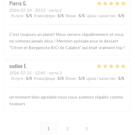
Pierre
G
2026-07-24
- 20:15 - гости 2
Услуги
:
5
/5
Атмосфера
:
5
/5
Меню
:
5
/5
Цена / качество
:
5
/5
C'est toujours un plaisir! Nous venons régulièrement et nous
ne sommes jamais déçu ! Mention spéciale pour le dessert
"Citron et Bergamote BIO de Calabre" qui était vraiment top !
nadine
E
2026-07-25
- 12:45 - гости 2
Услуги
:
5
/5
Атмосфера
:
5
/5
Меню
:
5
/5
Цена / качество
:
5
/5
un moment bien agréable nous nous sommes régalés comme
toujours
1
2
3