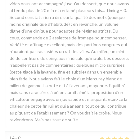
vides nous ont accompagné jusqu'au dessert, que nous avons
attendu plus de 20 min et réclamé plusieurs fois... Timing = 0.
Second constat : rien à dire sur la qualité des mets (quoique
moins originale que d'habitude) ; en revanche, un volume
digne d'une clinique pour adaptes de régimes stricts. Du
coup, commande de 2 assiettes de fromage pour compenser.
Variété et affinage excellent, mais des portions congrues qui
n'auraient pas rassasiées un rat des villes. Au milieu, un mini
dé de confiture de coing, aussi ridicule qu'inutile. Les desserts
n'appellent pas de commentaires : quelques micro surprises
(cette glace à la lavande, fine et subtile) dans un ensemble
bien fade. Nous avions fait le choix d'un Mercurey blanc de
milieu de gamme. La note est à l'avenant, moyenne. Equilibré,
mais sans caractère, là où on aurait aimé la proposition d'un
viticulteur engagé avec un jus sapide et marquant. Etait-ce la
chaleur de cette fin juillet qui a anéanti tout ce qui contribue
au piquant de l'établissement ? On voudrait le croire. Nous
reviendrons. Mais pas tout de suite.
Léa
C