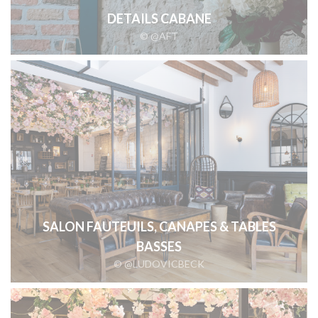
DETAILS CABANE
© @AFT
SALON FAUTEUILS, CANAPES & TABLES
BASSES
© @LUDOVICBECK