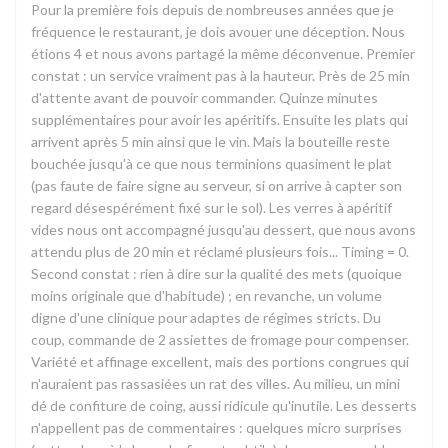
Pour la première fois depuis de nombreuses années que je
fréquence le restaurant, je dois avouer une déception. Nous
étions 4 et nous avons partagé la même déconvenue. Premier
constat : un service vraiment pas à la hauteur. Près de 25 min
d'attente avant de pouvoir commander. Quinze minutes
supplémentaires pour avoir les apéritifs. Ensuite les plats qui
arrivent après 5 min ainsi que le vin. Mais la bouteille reste
bouchée jusqu'à ce que nous terminions quasiment le plat
(pas faute de faire signe au serveur, si on arrive à capter son
regard désespérément fixé sur le sol). Les verres à apéritif
vides nous ont accompagné jusqu'au dessert, que nous avons
attendu plus de 20 min et réclamé plusieurs fois... Timing = 0.
Second constat : rien à dire sur la qualité des mets (quoique
moins originale que d'habitude) ; en revanche, un volume
digne d'une clinique pour adaptes de régimes stricts. Du
coup, commande de 2 assiettes de fromage pour compenser.
Variété et affinage excellent, mais des portions congrues qui
n'auraient pas rassasiées un rat des villes. Au milieu, un mini
dé de confiture de coing, aussi ridicule qu'inutile. Les desserts
n'appellent pas de commentaires : quelques micro surprises