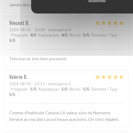
Jamais déçu chez cabane.. jf Bury et ses lutins sont au top..
Vincent
B
2026-08-01
- 20:30 - καλεσμένοι 4
Υπηρεσία
:
4
/5
Ατμόσφαιρα
:
4
/5
Μενού
:
5
/5
Ποιότητα / Τιμή
:
5
/5
Très bon et très bien presenté
Valerie
B
2026-08-01
- 13:15 - καλεσμένοι 2
Υπηρεσία
:
5
/5
Ατμόσφαιρα
:
5
/5
Μενού
:
5
/5
Ποιότητα / Τιμή
:
5
/5
Comme d’habitude Cabane LA valeur sûre de Nanterre.
Service au top plats aussi beaux que bons. On s’est régalés.