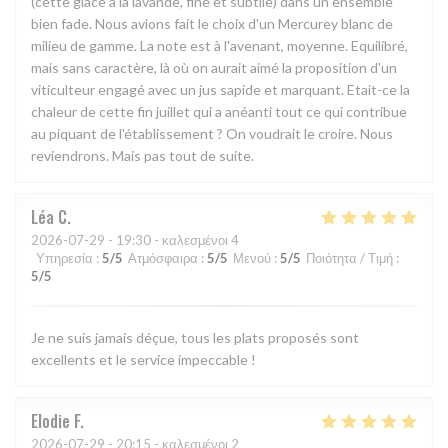
(cette glace à la lavande, fine et subtile) dans un ensemble
bien fade. Nous avions fait le choix d'un Mercurey blanc de
milieu de gamme. La note est à l'avenant, moyenne. Equilibré,
mais sans caractère, là où on aurait aimé la proposition d'un
viticulteur engagé avec un jus sapide et marquant. Etait-ce la
chaleur de cette fin juillet qui a anéanti tout ce qui contribue
au piquant de l'établissement ? On voudrait le croire. Nous
reviendrons. Mais pas tout de suite.
Léa
C
2026-07-29
- 19:30 - καλεσμένοι 4
Υπηρεσία
:
5
/5
Ατμόσφαιρα
:
5
/5
Μενού
:
5
/5
Ποιότητα / Τιμή
:
5
/5
Je ne suis jamais déçue, tous les plats proposés sont
excellents et le service impeccable !
Elodie
F
2026-07-29
- 20:15 - καλεσμένοι 2