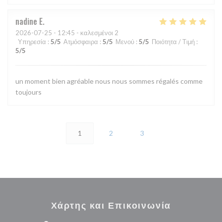
nadine
E
2026-07-25
- 12:45 - καλεσμένοι 2
Υπηρεσία
:
5
/5
Ατμόσφαιρα
:
5
/5
Μενού
:
5
/5
Ποιότητα / Τιμή
:
5
/5
un moment bien agréable nous nous sommes régalés comme
toujours
1
2
3
Χάρτης και Επικοινωνία