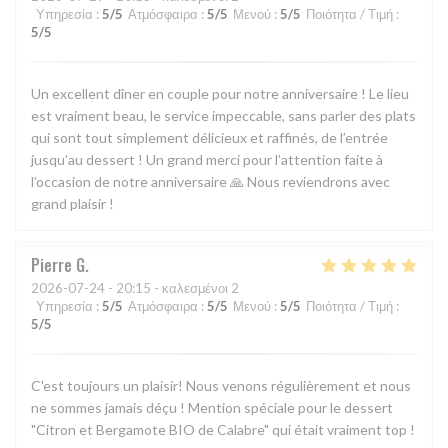
Υπηρεσία
:
5
/5
Ατμόσφαιρα
:
5
/5
Μενού
:
5
/5
Ποιότητα / Τιμή
:
5
/5
Un excellent dîner en couple pour notre anniversaire ! Le lieu
est vraiment beau, le service impeccable, sans parler des plats
qui sont tout simplement délicieux et raffinés, de l’entrée
jusqu’au dessert ! Un grand merci pour l’attention faite à
l’occasion de notre anniversaire 🙏 Nous reviendrons avec
grand plaisir !
Pierre
G
2026-07-24
- 20:15 - καλεσμένοι 2
Υπηρεσία
:
5
/5
Ατμόσφαιρα
:
5
/5
Μενού
:
5
/5
Ποιότητα / Τιμή
:
5
/5
C'est toujours un plaisir! Nous venons régulièrement et nous
ne sommes jamais déçu ! Mention spéciale pour le dessert
"Citron et Bergamote BIO de Calabre" qui était vraiment top !