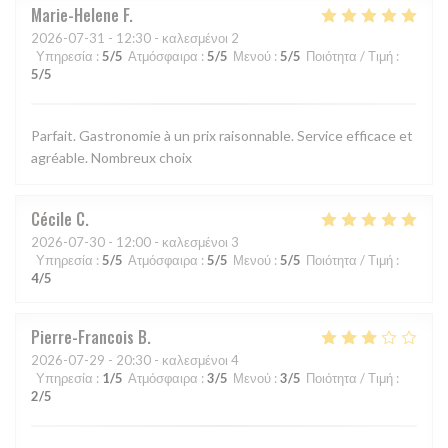
Marie-Helene
F
2026-07-31
- 12:30 - καλεσμένοι 2
Υπηρεσία
:
5
/5
Ατμόσφαιρα
:
5
/5
Μενού
:
5
/5
Ποιότητα / Τιμή
:
5
/5
Parfait. Gastronomie à un prix raisonnable. Service efficace et
agréable. Nombreux choix
Cécile
C
2026-07-30
- 12:00 - καλεσμένοι 3
Υπηρεσία
:
5
/5
Ατμόσφαιρα
:
5
/5
Μενού
:
5
/5
Ποιότητα / Τιμή
:
4
/5
Pierre-Francois
B
2026-07-29
- 20:30 - καλεσμένοι 4
Υπηρεσία
:
1
/5
Ατμόσφαιρα
:
3
/5
Μενού
:
3
/5
Ποιότητα / Τιμή
:
2
/5