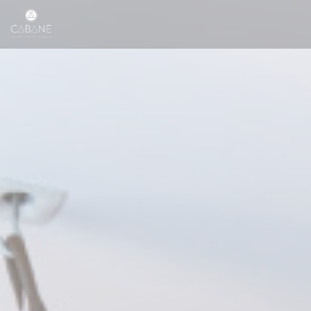
Πίνακας διαχείρισης "Μπισκότων" (Cookies)