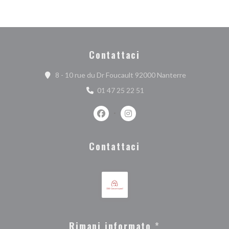
Contattaci
((apre una nuo
8 - 10 rue du Dr Foucault 92000 Nanterre
01 47 25 22 51
Facebook ((apre una nuova finestra))
Instagram ((apre una nuova fi
Contattaci
Rimani informato
*