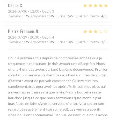
Cécile
C
2026-07-30
- 12:00 - Ospiti 3
Servizio
:
5
/5
Atmosfera
:
5
/5
Cucina
:
5
/5
Qualità / Prezzo
:
4
/5
Pierre-Francois
B
2026-07-29
- 20:30 - Ospiti 4
Servizio
:
1
/5
Atmosfera
:
3
/5
Cucina
:
3
/5
Qualità / Prezzo
:
2
/5
Pour la première fois depuis de nombreuses années que je
fréquence le restaurant, je dois avouer une déception. Nous
étions 4 et nous avons partagé la même déconvenue. Premier
constat : un service vraiment pas à la hauteur. Près de 25 min
d'attente avant de pouvoir commander. Quinze minutes
supplémentaires pour avoir les apéritifs. Ensuite les plats qui
arrivent après 5 min ainsi que le vin. Mais la bouteille reste
bouchée jusqu'à ce que nous terminions quasiment le plat
(pas faute de faire signe au serveur, si on arrive à capter son
regard désespérément fixé sur le sol). Les verres à apéritif
vides nous ont accompagné jusqu'au dessert, que nous avons