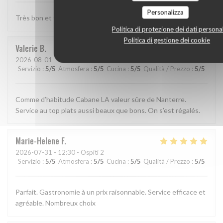
Personalizza
Très bon et très bien presenté
Politica di protezione dei dati personal
Politica di gestione dei cookie
Valerie
B
2026-08-01
- 13:15 - Ospiti 2
Servizio
:
5
/5
Atmosfera
:
5
/5
Cucina
:
5
/5
Qualità / Prezzo
:
5
/5
Comme d’habitude Cabane LA valeur sûre de Nanterre.
Service au top plats aussi beaux que bons. On s’est régalés.
Marie-Helene
F
2026-07-31
- 12:30 - Ospiti 2
Servizio
:
5
/5
Atmosfera
:
5
/5
Cucina
:
5
/5
Qualità / Prezzo
:
5
/5
Parfait. Gastronomie à un prix raisonnable. Service efficace et
agréable. Nombreux choix