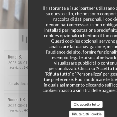
Il ristorante e i suoi partner utilizzano
su questo sito, che possono comport
raccolta di dati personali. I cooki
denominati «necessari» sono obbliga
installati per impostazione predefinita
I pareri dei nostri clienti
cookies opzionali richiedono il tuo co
Questi cookies opzionali servono 
analizzare la tua navigazione, misu
l'audience del sito, fornire funzionali
lionel
B
esempio, legate ai social network
visualizzare pubblicità o contenu
2026-08-01
- 20:15 - Ospiti 2
Servizio
:
5
/5
Atmosfera
:
5
/5
Cucina
:
5
/5
Qualità / Prezzo
:
5
/5
personalizzati. Clicca su 'Accetta tu
'Rifiuta tutto' o 'Personalizza' per ges
tue preferenze. Puoi modificare le tue
Jamais déçu chez cabane.. jf Bury et ses lutins sont au top..
in qualsiasi momento cliccando sull'ic
cookie in basso a sinistra delle pagine d
Vincent
B
Ok, accetta tutto
2026-08-01
- 20:30 - Ospiti 4
Servizio
:
4
/5
Atmosfera
:
4
/5
Cucina
:
5
/5
Qualità / Prezzo
:
5
/5
Rifiuta tutti i cookie