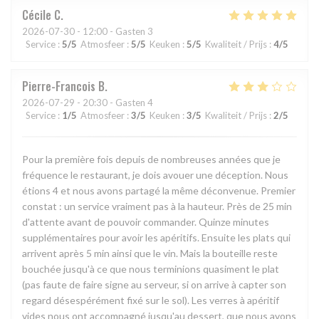
Cécile
C
2026-07-30
- 12:00 - Gasten 3
Service
:
5
/5
Atmosfeer
:
5
/5
Keuken
:
5
/5
Kwaliteit / Prijs
:
4
/5
Pierre-Francois
B
2026-07-29
- 20:30 - Gasten 4
Service
:
1
/5
Atmosfeer
:
3
/5
Keuken
:
3
/5
Kwaliteit / Prijs
:
2
/5
Pour la première fois depuis de nombreuses années que je
fréquence le restaurant, je dois avouer une déception. Nous
étions 4 et nous avons partagé la même déconvenue. Premier
constat : un service vraiment pas à la hauteur. Près de 25 min
d'attente avant de pouvoir commander. Quinze minutes
supplémentaires pour avoir les apéritifs. Ensuite les plats qui
arrivent après 5 min ainsi que le vin. Mais la bouteille reste
bouchée jusqu'à ce que nous terminions quasiment le plat
(pas faute de faire signe au serveur, si on arrive à capter son
regard désespérément fixé sur le sol). Les verres à apéritif
vides nous ont accompagné jusqu'au dessert, que nous avons