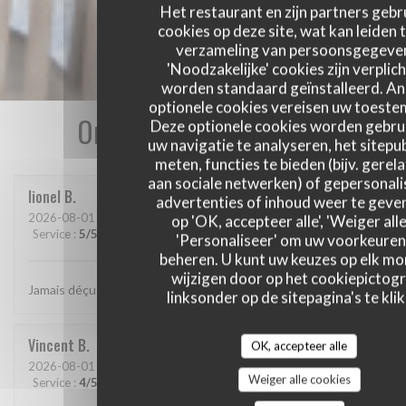
Het restaurant en zijn partners gebr
cookies op deze site, wat kan leiden 
verzameling van persoonsgegeve
'Noodzakelijke' cookies zijn verplich
worden standaard geïnstalleerd. A
optionele cookies vereisen uw toest
Onze gastbeoordelingen
Deze optionele cookies worden gebru
uw navigatie te analyseren, het sitepub
meten, functies te bieden (bijv. gerel
aan sociale netwerken) of gepersonal
lionel
B
advertenties of inhoud weer te geven
2026-08-01
- 20:15 - Gasten 2
op 'OK, accepteer alle', 'Weiger alle
Service
:
5
/5
Atmosfeer
:
5
/5
Keuken
:
5
/5
Kwaliteit / Prijs
:
5
/5
'Personaliseer' om uw voorkeuren
beheren. U kunt uw keuzes op elk m
wijzigen door op het cookiepictog
Jamais déçu chez cabane.. jf Bury et ses lutins sont au top..
linksonder op de sitepagina's te klik
Vincent
B
OK, accepteer alle
2026-08-01
- 20:30 - Gasten 4
Weiger alle cookies
Service
:
4
/5
Atmosfeer
:
4
/5
Keuken
:
5
/5
Kwaliteit / Prijs
:
5
/5