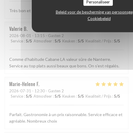
Personaliseer
Très bon et très bien presenté
Beleid voor de bescherming van persoonsg
Cookiebeleid
Valerie
B
2026-08-01
- 13:15 - Gasten 2
Service
:
5
/5
Atmosfeer
:
5
/5
Keuken
:
5
/5
Kwaliteit / Prijs
:
5
/5
Comme d’habitude Cabane LA valeur sûre de Nanterre.
Service au top plats aussi beaux que bons. On s’est régalés.
Marie-Helene
F
2026-07-31
- 12:30 - Gasten 2
Service
:
5
/5
Atmosfeer
:
5
/5
Keuken
:
5
/5
Kwaliteit / Prijs
:
5
/5
Parfait. Gastronomie à un prix raisonnable. Service efficace et
agréable. Nombreux choix