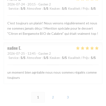
2026-07-24
- 20:15 - Gasten 2
Service
:
5
/5
Atmosfeer
:
5
/5
Keuken
:
5
/5
Kwaliteit / Prijs
:
5
/5
C'est toujours un plaisir! Nous venons régulièrement et nous
ne sommes jamais déçu ! Mention spéciale pour le dessert
"Citron et Bergamote BIO de Calabre" qui était vraiment top !
nadine
E
2026-07-25
- 12:45 - Gasten 2
Service
:
5
/5
Atmosfeer
:
5
/5
Keuken
:
5
/5
Kwaliteit / Prijs
:
5
/5
un moment bien agréable nous nous sommes régalés comme
toujours
1
2
3