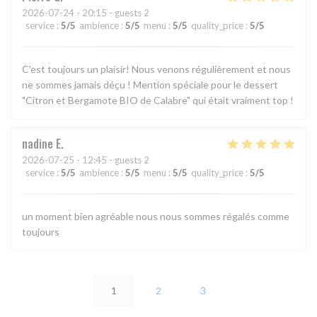
2026-07-24
- 20:15 - guests 2
service
:
5
/5
ambience
:
5
/5
menu
:
5
/5
quality_price
:
5
/5
C'est toujours un plaisir! Nous venons régulièrement et nous
ne sommes jamais déçu ! Mention spéciale pour le dessert
"Citron et Bergamote BIO de Calabre" qui était vraiment top !
nadine
E
2026-07-25
- 12:45 - guests 2
service
:
5
/5
ambience
:
5
/5
menu
:
5
/5
quality_price
:
5
/5
un moment bien agréable nous nous sommes régalés comme
toujours
1
2
3