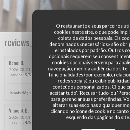
O restaurante e seus parceiros uti
cookies neste site, o que pode impli
coleta de dados pessoais. Os coo
reviews_from_our_clients_following_
denominados «necessários» são obri
e instalados por padrão. Outros c
opcionais requerem seu consentiment
cookies opcionais servem para anali
lionel
B
navegação, medir a audiência do site,
2026-08-01
- 20:15 - guests 2
funcionalidades (por exemplo, relaci
service
:
5
/5
ambience
:
5
/5
menu
:
5
/5
quality_price
:
5
/5
redes sociais) ou exibir publicida
conteúdos personalizados. Clique 
aceitar tudo', 'Recusar tudo' ou 'Pers
Jamais déçu chez cabane.. jf Bury et ses lutins sont au top..
para gerenciar suas preferências. V
alterar suas escolhas a qualquer 
Vincent
B
clicando no ícone de cookie no canto 
esquerdo das páginas do site
2026-08-01
- 20:30 - guests 4
service
:
4
/5
ambience
:
4
/5
menu
:
5
/5
quality_price
:
5
/5