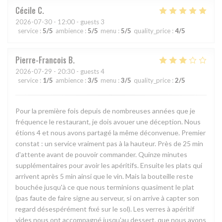
Cécile
C
2026-07-30
- 12:00 - guests 3
service
:
5
/5
ambience
:
5
/5
menu
:
5
/5
quality_price
:
4
/5
Pierre-Francois
B
2026-07-29
- 20:30 - guests 4
service
:
1
/5
ambience
:
3
/5
menu
:
3
/5
quality_price
:
2
/5
Pour la première fois depuis de nombreuses années que je
fréquence le restaurant, je dois avouer une déception. Nous
étions 4 et nous avons partagé la même déconvenue. Premier
constat : un service vraiment pas à la hauteur. Près de 25 min
d'attente avant de pouvoir commander. Quinze minutes
supplémentaires pour avoir les apéritifs. Ensuite les plats qui
arrivent après 5 min ainsi que le vin. Mais la bouteille reste
bouchée jusqu'à ce que nous terminions quasiment le plat
(pas faute de faire signe au serveur, si on arrive à capter son
regard désespérément fixé sur le sol). Les verres à apéritif
vides nous ont accompagné jusqu'au dessert, que nous avons