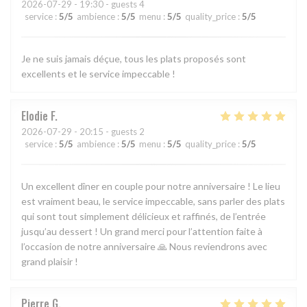
2026-07-29
- 19:30 - guests 4
service
:
5
/5
ambience
:
5
/5
menu
:
5
/5
quality_price
:
5
/5
Je ne suis jamais déçue, tous les plats proposés sont
excellents et le service impeccable !
Elodie
F
2026-07-29
- 20:15 - guests 2
service
:
5
/5
ambience
:
5
/5
menu
:
5
/5
quality_price
:
5
/5
Un excellent dîner en couple pour notre anniversaire ! Le lieu
est vraiment beau, le service impeccable, sans parler des plats
qui sont tout simplement délicieux et raffinés, de l’entrée
jusqu’au dessert ! Un grand merci pour l’attention faite à
l’occasion de notre anniversaire 🙏 Nous reviendrons avec
grand plaisir !
Pierre
G