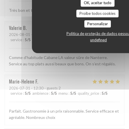
OK, aceitar tudo
Très bon et très bien presenté
Proíbe todos cookies
Personalizar
Valerie
B
Política de proteção de dados pesso
2026-08-01
- 13:15 - guests 2
service
:
5
/5
ambience
:
5
/5
menu
:
5
/5
quality_price
:
5
/5
undefined
Comme d’habitude Cabane LA valeur sûre de Nanterre.
Service au top plats aussi beaux que bons. On s’est régalés.
Marie-Helene
F
2026-07-31
- 12:30 - guests 2
service
:
5
/5
ambience
:
5
/5
menu
:
5
/5
quality_price
:
5
/5
Parfait. Gastronomie à un prix raisonnable. Service efficace et
agréable. Nombreux choix