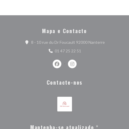
Mapa e Contacto
((abre numa n
8 - 10 rue du Dr Foucault 92000 Nanterre
01 47 25 22 51
Facebook ((abre numa nova janela))
Instagram ((abre numa nova j
Contacte-nos
Mantenha-se atualizado
*