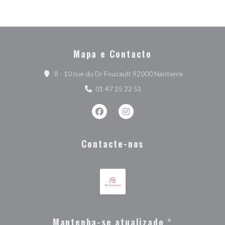
Mapa e Contacto
((abre numa n
8 - 10 rue du Dr Foucault 92000 Nanterre
01 47 25 22 51
Facebook ((abre numa nova janela))
Instagram ((abre numa nova j
Contacte-nos
Mantenha-se atualizado
*