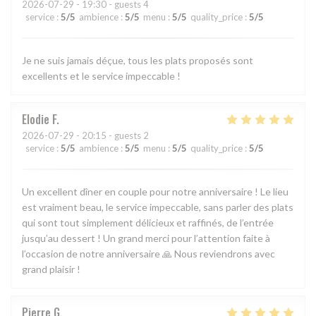
2026-07-29
- 19:30 - guests 4
service
:
5
/5
ambience
:
5
/5
menu
:
5
/5
quality_price
:
5
/5
Je ne suis jamais déçue, tous les plats proposés sont
excellents et le service impeccable !
Elodie
F
2026-07-29
- 20:15 - guests 2
service
:
5
/5
ambience
:
5
/5
menu
:
5
/5
quality_price
:
5
/5
Un excellent dîner en couple pour notre anniversaire ! Le lieu
est vraiment beau, le service impeccable, sans parler des plats
qui sont tout simplement délicieux et raffinés, de l’entrée
jusqu’au dessert ! Un grand merci pour l’attention faite à
l’occasion de notre anniversaire 🙏 Nous reviendrons avec
grand plaisir !
Pierre
G