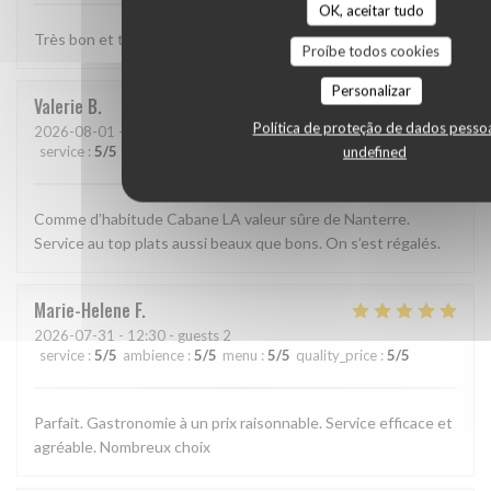
OK, aceitar tudo
Très bon et très bien presenté
Proíbe todos cookies
Personalizar
Valerie
B
Política de proteção de dados pesso
2026-08-01
- 13:15 - guests 2
service
:
5
/5
ambience
:
5
/5
menu
:
5
/5
quality_price
:
5
/5
undefined
Comme d’habitude Cabane LA valeur sûre de Nanterre.
Service au top plats aussi beaux que bons. On s’est régalés.
Marie-Helene
F
2026-07-31
- 12:30 - guests 2
service
:
5
/5
ambience
:
5
/5
menu
:
5
/5
quality_price
:
5
/5
Parfait. Gastronomie à un prix raisonnable. Service efficace et
agréable. Nombreux choix