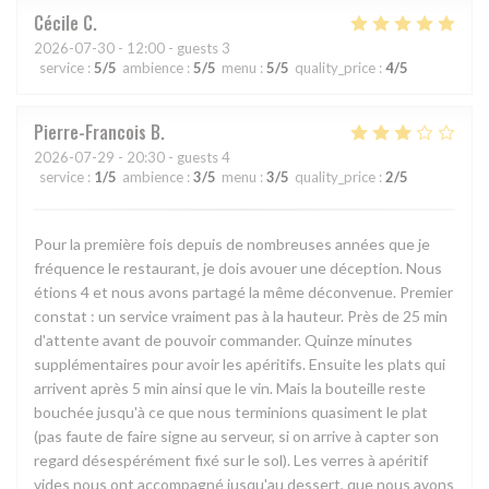
Cécile
C
2026-07-30
- 12:00 - guests 3
service
:
5
/5
ambience
:
5
/5
menu
:
5
/5
quality_price
:
4
/5
Pierre-Francois
B
2026-07-29
- 20:30 - guests 4
service
:
1
/5
ambience
:
3
/5
menu
:
3
/5
quality_price
:
2
/5
Pour la première fois depuis de nombreuses années que je
fréquence le restaurant, je dois avouer une déception. Nous
étions 4 et nous avons partagé la même déconvenue. Premier
constat : un service vraiment pas à la hauteur. Près de 25 min
d'attente avant de pouvoir commander. Quinze minutes
supplémentaires pour avoir les apéritifs. Ensuite les plats qui
arrivent après 5 min ainsi que le vin. Mais la bouteille reste
bouchée jusqu'à ce que nous terminions quasiment le plat
(pas faute de faire signe au serveur, si on arrive à capter son
regard désespérément fixé sur le sol). Les verres à apéritif
vides nous ont accompagné jusqu'au dessert, que nous avons