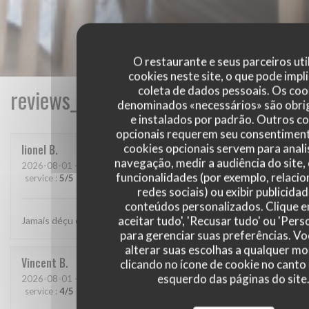
O restaurante e seus parceiros uti
cookies neste site, o que pode impli
coleta de dados pessoais. Os coo
reviews_from_our_clients_following_
denominados «necessários» são obri
e instalados por padrão. Outros c
opcionais requerem seu consentiment
cookies opcionais servem para anali
lionel
B
navegação, medir a audiência do site,
2026-08-01
- 20:15 - guests 2
funcionalidades (por exemplo, relaci
service
:
5
/5
ambience
:
5
/5
menu
:
5
/5
quality_price
:
5
/5
redes sociais) ou exibir publicida
conteúdos personalizados. Clique 
aceitar tudo', 'Recusar tudo' ou 'Pers
Jamais déçu chez cabane.. jf Bury et ses lutins sont au top..
para gerenciar suas preferências. V
alterar suas escolhas a qualquer 
Vincent
B
clicando no ícone de cookie no canto 
esquerdo das páginas do site
2026-08-01
- 20:30 - guests 4
service
:
4
/5
ambience
:
4
/5
menu
:
5
/5
quality_price
:
5
/5