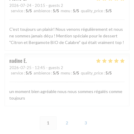
2026-07-24
- 20:15 - guests 2
service
:
5
/5
ambience
:
5
/5
menu
:
5
/5
quality_price
:
5
/5
C'est toujours un plaisir! Nous venons régulièrement et nous
ne sommes jamais déçu ! Mention spéciale pour le dessert
"Citron et Bergamote BIO de Calabre" qui était vraiment top !
nadine
E
2026-07-25
- 12:45 - guests 2
service
:
5
/5
ambience
:
5
/5
menu
:
5
/5
quality_price
:
5
/5
un moment bien agréable nous nous sommes régalés comme
toujours
1
2
3