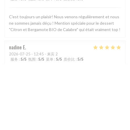
C'est toujours un plaisir! Nous venons régulièrement et nous
ne sommes jamais déçu ! Mention spéciale pour le dessert
"Citron et Bergamote BIO de Calabre" qui était vraiment top !
nadine
E
2026-07-25
- 12:45 - 来宾 2
服务
:
5
/5
氛围
:
5
/5
菜单
:
5
/5
质价比
:
5
/5
un moment bien agréable nous nous sommes régalés comme
toujours
1
2
3