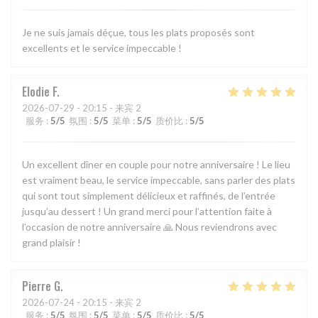
Je ne suis jamais déçue, tous les plats proposés sont
excellents et le service impeccable !
Elodie
F
2026-07-29
- 20:15 - 来宾 2
服务
:
5
/5
氛围
:
5
/5
菜单
:
5
/5
质价比
:
5
/5
Un excellent dîner en couple pour notre anniversaire ! Le lieu
est vraiment beau, le service impeccable, sans parler des plats
qui sont tout simplement délicieux et raffinés, de l’entrée
jusqu’au dessert ! Un grand merci pour l’attention faite à
l’occasion de notre anniversaire 🙏 Nous reviendrons avec
grand plaisir !
Pierre
G
2026-07-24
- 20:15 - 来宾 2
服务
:
5
/5
氛围
:
5
/5
菜单
:
5
/5
质价比
:
5
/5