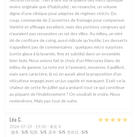
moins originale que d'habitude) ; en revanche, un volume
digne d'une clinique pour adaptes de régimes stricts. Du
coup, commande de 2 assiettes de fromage pour compenser.
Variété et affinage excellent, mais des portions congrues qui
n'auraient pas rassasiées un rat des villes. Au milieu, un mini
dé de confiture de coing, aussi ridicule qu'inutile. Les desserts
n'appellent pas de commentaires : quelques micro surprises
(cette glace à la lavande, fine et subtile) dans un ensemble
bien fade. Nous avions fait le choix d'un Mercurey blanc de
milieu de gamme. La note est à l'avenant, moyenne. Equilibré,
mais sans caractère, là où on aurait aimé la proposition d'un
viticulteur engagé avec un jus sapide et marquant. Etait-ce la
chaleur de cette fin juillet qui a anéanti tout ce qui contribue
au piquant de l'établissement ? On voudrait le croire. Nous
reviendrons. Mais pas tout de suite.
Léa
C
2026-07-29
- 19:30 - 来宾 4
服务
:
5
/5
氛围
:
5
/5
菜单
:
5
/5
质价比
:
5
/5