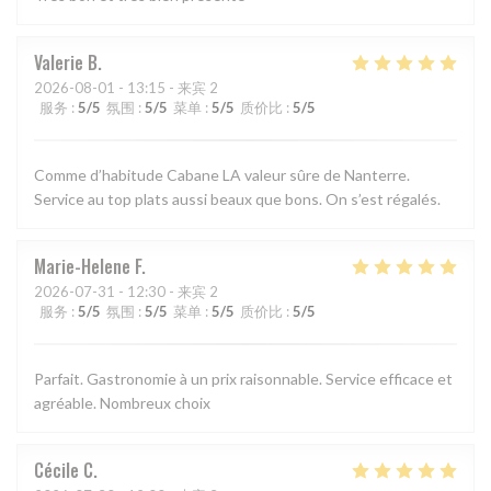
Valerie
B
2026-08-01
- 13:15 - 来宾 2
服务
:
5
/5
氛围
:
5
/5
菜单
:
5
/5
质价比
:
5
/5
Comme d’habitude Cabane LA valeur sûre de Nanterre.
Service au top plats aussi beaux que bons. On s’est régalés.
Marie-Helene
F
2026-07-31
- 12:30 - 来宾 2
服务
:
5
/5
氛围
:
5
/5
菜单
:
5
/5
质价比
:
5
/5
Parfait. Gastronomie à un prix raisonnable. Service efficace et
agréable. Nombreux choix
Cécile
C