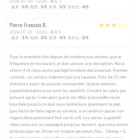
2026-07-30
- 12:00 - 来宾 3
服务
:
5
/5
氛围
:
5
/5
菜单
:
5
/5
质价比
:
4
/5
Pierre-Francois
B
2026-07-29
- 20:30 - 来宾 4
服务
:
1
/5
氛围
:
3
/5
菜单
:
3
/5
质价比
:
2
/5
Pour la première fois depuis de nombreuses années que je
fréquence le restaurant, je dois avouer une déception. Nous
étions 4 et nous avons partagé la même déconvenue. Premier
constat : un service vraiment pas à la hauteur. Près de 25 min
d'attente avant de pouvoir commander. Quinze minutes
supplémentaires pour avoir les apéritifs. Ensuite les plats qui
arrivent après 5 min ainsi que le vin. Mais la bouteille reste
bouchée jusqu'à ce que nous terminions quasiment le plat
(pas faute de faire signe au serveur, si on arrive à capter son
regard désespérément fixé sur le sol). Les verres à apéritif
vides nous ont accompagné jusqu'au dessert, que nous avons
attendu plus de 20 min et réclamé plusieurs fois... Timing = 0.
Second constat : rien à dire sur la qualité des mets (quoique