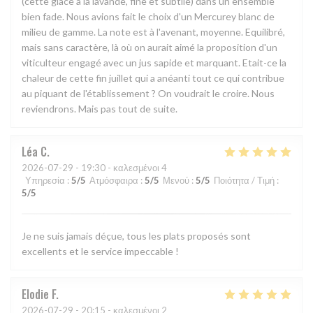
(cette glace à la lavande, fine et subtile) dans un ensemble
bien fade. Nous avions fait le choix d'un Mercurey blanc de
milieu de gamme. La note est à l'avenant, moyenne. Equilibré,
mais sans caractère, là où on aurait aimé la proposition d'un
viticulteur engagé avec un jus sapide et marquant. Etait-ce la
chaleur de cette fin juillet qui a anéanti tout ce qui contribue
au piquant de l'établissement ? On voudrait le croire. Nous
reviendrons. Mais pas tout de suite.
Léa
C
2026-07-29
- 19:30 - καλεσμένοι 4
Υπηρεσία
:
5
/5
Ατμόσφαιρα
:
5
/5
Μενού
:
5
/5
Ποιότητα / Τιμή
:
5
/5
Je ne suis jamais déçue, tous les plats proposés sont
excellents et le service impeccable !
Elodie
F
2026-07-29
- 20:15 - καλεσμένοι 2