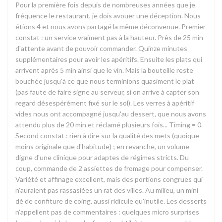
Pour la première fois depuis de nombreuses années que je
fréquence le restaurant, je dois avouer une déception. Nous
étions 4 et nous avons partagé la même déconvenue. Premier
constat : un service vraiment pas à la hauteur. Près de 25 min
d'attente avant de pouvoir commander. Quinze minutes
supplémentaires pour avoir les apéritifs. Ensuite les plats qui
arrivent après 5 min ainsi que le vin. Mais la bouteille reste
bouchée jusqu'à ce que nous terminions quasiment le plat
(pas faute de faire signe au serveur, si on arrive à capter son
regard désespérément fixé sur le sol). Les verres à apéritif
vides nous ont accompagné jusqu'au dessert, que nous avons
attendu plus de 20 min et réclamé plusieurs fois... Timing = 0.
Second constat : rien à dire sur la qualité des mets (quoique
moins originale que d'habitude) ; en revanche, un volume
digne d'une clinique pour adaptes de régimes stricts. Du
coup, commande de 2 assiettes de fromage pour compenser.
Variété et affinage excellent, mais des portions congrues qui
n'auraient pas rassasiées un rat des villes. Au milieu, un mini
dé de confiture de coing, aussi ridicule qu'inutile. Les desserts
n'appellent pas de commentaires : quelques micro surprises