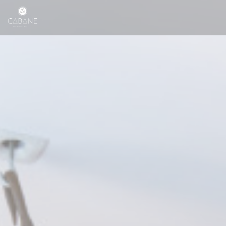
Πίνακας διαχείρισης "Μπισκότων" (Cookies)