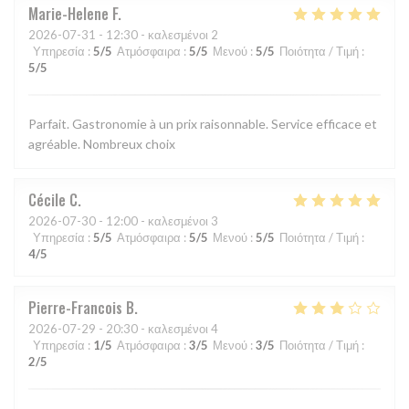
Marie-Helene
F
2026-07-31
- 12:30 - καλεσμένοι 2
Υπηρεσία
:
5
/5
Ατμόσφαιρα
:
5
/5
Μενού
:
5
/5
Ποιότητα / Τιμή
:
5
/5
Parfait. Gastronomie à un prix raisonnable. Service efficace et
agréable. Nombreux choix
Cécile
C
2026-07-30
- 12:00 - καλεσμένοι 3
Υπηρεσία
:
5
/5
Ατμόσφαιρα
:
5
/5
Μενού
:
5
/5
Ποιότητα / Τιμή
:
4
/5
Pierre-Francois
B
2026-07-29
- 20:30 - καλεσμένοι 4
Υπηρεσία
:
1
/5
Ατμόσφαιρα
:
3
/5
Μενού
:
3
/5
Ποιότητα / Τιμή
:
2
/5