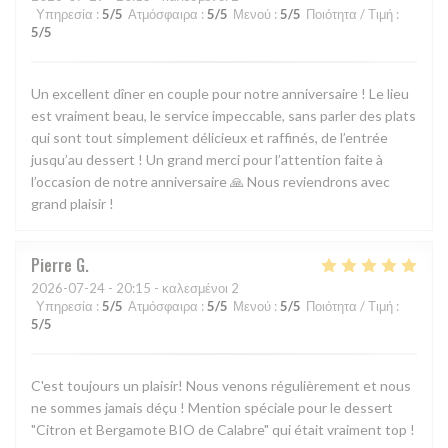
Υπηρεσία
:
5
/5
Ατμόσφαιρα
:
5
/5
Μενού
:
5
/5
Ποιότητα / Τιμή
:
5
/5
Un excellent dîner en couple pour notre anniversaire ! Le lieu
est vraiment beau, le service impeccable, sans parler des plats
qui sont tout simplement délicieux et raffinés, de l’entrée
jusqu’au dessert ! Un grand merci pour l’attention faite à
l’occasion de notre anniversaire 🙏 Nous reviendrons avec
grand plaisir !
Pierre
G
2026-07-24
- 20:15 - καλεσμένοι 2
Υπηρεσία
:
5
/5
Ατμόσφαιρα
:
5
/5
Μενού
:
5
/5
Ποιότητα / Τιμή
:
5
/5
C'est toujours un plaisir! Nous venons régulièrement et nous
ne sommes jamais déçu ! Mention spéciale pour le dessert
"Citron et Bergamote BIO de Calabre" qui était vraiment top !