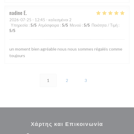
nadine
E
2026-07-25
- 12:45 - καλεσμένοι 2
Υπηρεσία
:
5
/5
Ατμόσφαιρα
:
5
/5
Μενού
:
5
/5
Ποιότητα / Τιμή
:
5
/5
un moment bien agréable nous nous sommes régalés comme
toujours
1
2
3
Χάρτης και Επικοινωνία