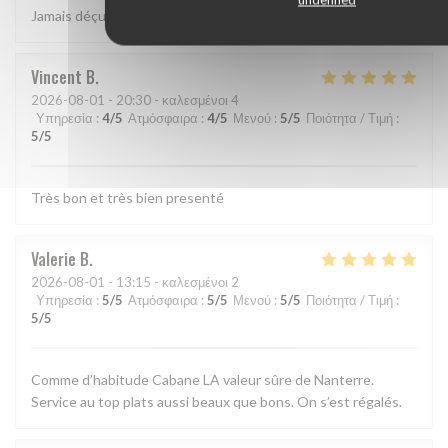
Jamais déçu chez cabane.. jf Bury et ses lutins sont au top..
Vincent
B
2026-08-01
- 20:30 - καλεσμένοι 4
Υπηρεσία
:
4
/5
Ατμόσφαιρα
:
4
/5
Μενού
:
5
/5
Ποιότητα / Τιμή
:
5
/5
Très bon et très bien presenté
Valerie
B
2026-08-01
- 13:15 - καλεσμένοι 2
Υπηρεσία
:
5
/5
Ατμόσφαιρα
:
5
/5
Μενού
:
5
/5
Ποιότητα / Τιμή
:
5
/5
Comme d’habitude Cabane LA valeur sûre de Nanterre.
Service au top plats aussi beaux que bons. On s’est régalés.