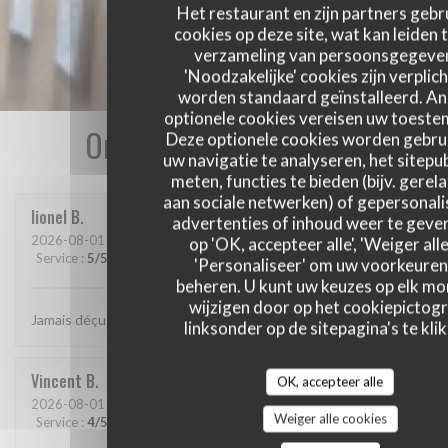
Het restaurant en zijn partners gebr
cookies op deze site, wat kan leiden 
verzameling van persoonsgegeve
'Noodzakelijke' cookies zijn verplich
worden standaard geïnstalleerd. A
optionele cookies vereisen uw toest
Onze gastbeoordelingen
Deze optionele cookies worden gebru
uw navigatie te analyseren, het sitepub
meten, functies te bieden (bijv. gerel
aan sociale netwerken) of gepersonal
lionel
B
advertenties of inhoud weer te geven
2026-08-01
- 20:15 - Gasten 2
op 'OK, accepteer alle', 'Weiger alle
Service
:
5
/5
Atmosfeer
:
5
/5
Keuken
:
5
/5
Kwaliteit / Prijs
:
5
/5
'Personaliseer' om uw voorkeuren
beheren. U kunt uw keuzes op elk m
wijzigen door op het cookiepictog
Jamais déçu chez cabane.. jf Bury et ses lutins sont au top..
linksonder op de sitepagina's te klik
Vincent
B
OK, accepteer alle
2026-08-01
- 20:30 - Gasten 4
Weiger alle cookies
Service
:
4
/5
Atmosfeer
:
4
/5
Keuken
:
5
/5
Kwaliteit / Prijs
:
5
/5