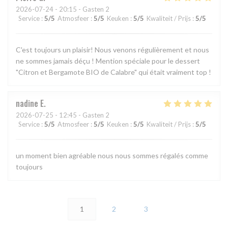
2026-07-24
- 20:15 - Gasten 2
Service
:
5
/5
Atmosfeer
:
5
/5
Keuken
:
5
/5
Kwaliteit / Prijs
:
5
/5
C'est toujours un plaisir! Nous venons régulièrement et nous
ne sommes jamais déçu ! Mention spéciale pour le dessert
"Citron et Bergamote BIO de Calabre" qui était vraiment top !
nadine
E
2026-07-25
- 12:45 - Gasten 2
Service
:
5
/5
Atmosfeer
:
5
/5
Keuken
:
5
/5
Kwaliteit / Prijs
:
5
/5
un moment bien agréable nous nous sommes régalés comme
toujours
1
2
3