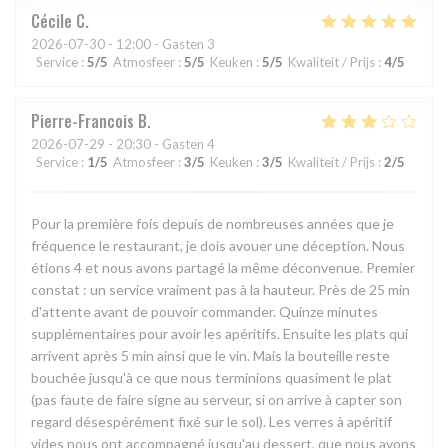
Cécile
C
2026-07-30
- 12:00 - Gasten 3
Service
:
5
/5
Atmosfeer
:
5
/5
Keuken
:
5
/5
Kwaliteit / Prijs
:
4
/5
Pierre-Francois
B
2026-07-29
- 20:30 - Gasten 4
Service
:
1
/5
Atmosfeer
:
3
/5
Keuken
:
3
/5
Kwaliteit / Prijs
:
2
/5
Pour la première fois depuis de nombreuses années que je
fréquence le restaurant, je dois avouer une déception. Nous
étions 4 et nous avons partagé la même déconvenue. Premier
constat : un service vraiment pas à la hauteur. Près de 25 min
d'attente avant de pouvoir commander. Quinze minutes
supplémentaires pour avoir les apéritifs. Ensuite les plats qui
arrivent après 5 min ainsi que le vin. Mais la bouteille reste
bouchée jusqu'à ce que nous terminions quasiment le plat
(pas faute de faire signe au serveur, si on arrive à capter son
regard désespérément fixé sur le sol). Les verres à apéritif
vides nous ont accompagné jusqu'au dessert, que nous avons