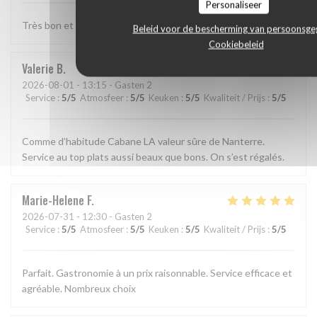
Personaliseer
Très bon et très bien presenté
Beleid voor de bescherming van persoonsg
Cookiebeleid
Valerie
B
2026-08-01
- 13:15 - Gasten 2
Service
:
5
/5
Atmosfeer
:
5
/5
Keuken
:
5
/5
Kwaliteit / Prijs
:
5
/5
Comme d’habitude Cabane LA valeur sûre de Nanterre.
Service au top plats aussi beaux que bons. On s’est régalés.
Marie-Helene
F
2026-07-31
- 12:30 - Gasten 2
Service
:
5
/5
Atmosfeer
:
5
/5
Keuken
:
5
/5
Kwaliteit / Prijs
:
5
/5
Parfait. Gastronomie à un prix raisonnable. Service efficace et
agréable. Nombreux choix