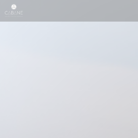
Πίνακας διαχείρισης "Μπισκότων" (Cookies)