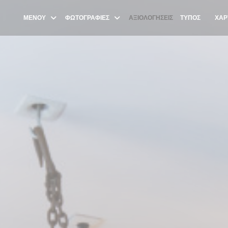
ΜΕΝΟΎ
ΦΩΤΟΓΡΑΦΊΕΣ
ΑΞΙΟΛΟΓΉΣΕΙΣ
ΤΎΠΟΣ
ΧΆΡ
((ΑΝΟΊ