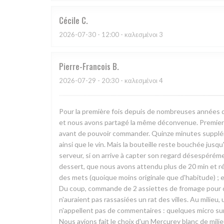
Cécile
C
2026-07-30
- 12:00 - καλεσμένοι 3
Pierre-Francois
B
2026-07-29
- 20:30 - καλεσμένοι 4
Pour la première fois depuis de nombreuses années q
et nous avons partagé la même déconvenue. Premier c
avant de pouvoir commander. Quinze minutes supplément
ainsi que le vin. Mais la bouteille reste bouchée jusq
serveur, si on arrive à capter son regard désespéréme
dessert, que nous avons attendu plus de 20 min et récl
des mets (quoique moins originale que d'habitude) ; 
Du coup, commande de 2 assiettes de fromage pour co
n'auraient pas rassasiées un rat des villes. Au milieu, 
n'appellent pas de commentaires : quelques micro surp
Nous avions fait le choix d'un Mercurey blanc de mili