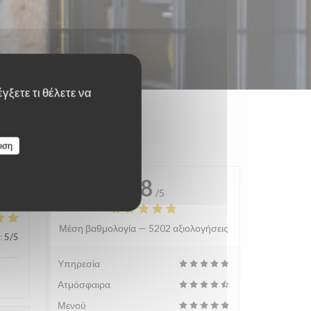
γξετε τι θέλετε να
υση
4.8
/5
Μέση βαθμολογία —
5202 αξιολογήσεις
:
5
/5
Υπηρεσία
Ατμόσφαιρα
Μενού