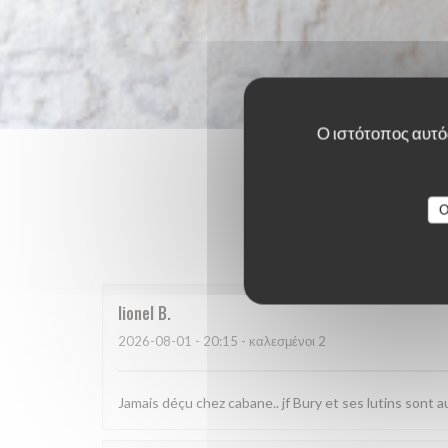
Ο ιστότοπος αυτός
O
Οι βαθμο
lionel
B
2026-08-01
- 20:15 - καλεσμένοι 2
Jamais déçu chez cabane.. jf Bury et ses lutins sont au