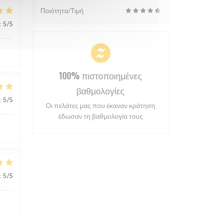
Ποιότητα/Τιμή
:
5
/5
100% πιστοποιημένες
βαθμολογίες
:
5
/5
Οι πελάτες μας που έκαναν κράτηση
έδωσαν τη βαθμολογία τους
:
5
/5