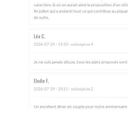
caractère, là où on aurait aimé la proposition d'un vi
fin juillet qui a anéanti tout ce qui contribue au piqu
de suite.
Léa
C
2026-07-29
- 19:30 - καλεσμένοι 4
Je ne suis jamais déçue, tous les plats proposés sont 
Elodie
F
2026-07-29
- 20:15 - καλεσμένοι 2
Un excellent dîner en couple pour notre anniversaire !
sont tout simplement délicieux et raffinés, de l’entré
notre anniversaire 🙏 Nous reviendrons avec grand pla