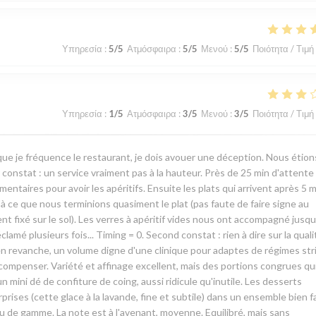
Υπηρεσία
:
5
/5
Ατμόσφαιρα
:
5
/5
Μενού
:
5
/5
Ποιότητα / Τιμή
Υπηρεσία
:
1
/5
Ατμόσφαιρα
:
3
/5
Μενού
:
3
/5
Ποιότητα / Τιμή
ue je fréquence le restaurant, je dois avouer une déception. Nous étion
onstat : un service vraiment pas à la hauteur. Près de 25 min d'attente
aires pour avoir les apéritifs. Ensuite les plats qui arrivent après 5 m
u'à ce que nous terminions quasiment le plat (pas faute de faire signe au
nt fixé sur le sol). Les verres à apéritif vides nous ont accompagné jusqu
amé plusieurs fois... Timing = 0. Second constat : rien à dire sur la quali
en revanche, un volume digne d'une clinique pour adaptes de régimes stri
mpenser. Variété et affinage excellent, mais des portions congrues qu
un mini dé de confiture de coing, aussi ridicule qu'inutile. Les desserts
rises (cette glace à la lavande, fine et subtile) dans un ensemble bien f
eu de gamme. La note est à l'avenant, moyenne. Equilibré, mais sans