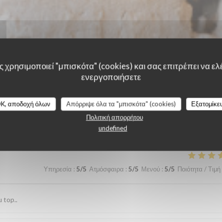
 χρησιμοποιεί "μπισκότα" (cookies) και σας επιτρέπει να ελέ
ενεργοποιήσετε
K, αποδοχή όλων
Απόρριψε όλα τα "μπισκότα" (cookies)
Εξατομίκε
λογίες πελατών μας
Πολιτική απορρήτου
undefined
Υπηρεσία
:
5
/5
Ατμόσφαιρα
:
5
/5
Μενού
:
5
/5
Ποιότητα / Τιμή
 top..