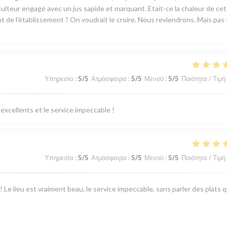
ticulteur engagé avec un jus sapide et marquant. Etait-ce la chaleur de ce
ant de l'établissement ? On voudrait le croire. Nous reviendrons. Mais pas
Υπηρεσία
:
5
/5
Ατμόσφαιρα
:
5
/5
Μενού
:
5
/5
Ποιότητα / Τιμή
excellents et le service impeccable !
Υπηρεσία
:
5
/5
Ατμόσφαιρα
:
5
/5
Μενού
:
5
/5
Ποιότητα / Τιμή
 Le lieu est vraiment beau, le service impeccable, sans parler des plats q
e jusqu’au dessert ! Un grand merci pour l’attention faite à l’occasion de
isir !