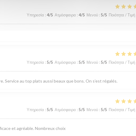
Υπηρεσία
:
4
/5
Ατμόσφαιρα
:
4
/5
Μενού
:
5
/5
Ποιότητα / Τιμή
Υπηρεσία
:
5
/5
Ατμόσφαιρα
:
5
/5
Μενού
:
5
/5
Ποιότητα / Τιμή
 Service au top plats aussi beaux que bons. On s’est régalés.
Υπηρεσία
:
5
/5
Ατμόσφαιρα
:
5
/5
Μενού
:
5
/5
Ποιότητα / Τιμή
fficace et agréable. Nombreux choix