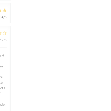
:
4
/5
:
2
/5
s 4
in
'au
té
cts.
i
ade.