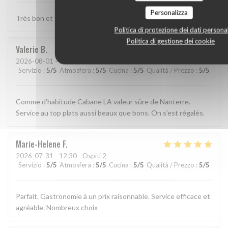
Personalizza
Très bon et très bien presenté
Politica di protezione dei dati personal
Politica di gestione dei cookie
Valerie
B
2026-08-01
- 13:15 - Ospiti 2
Servizio
:
5
/5
Atmosfera
:
5
/5
Cucina
:
5
/5
Qualità / Prezzo
:
5
/5
Comme d’habitude Cabane LA valeur sûre de Nanterre.
Service au top plats aussi beaux que bons. On s’est régalés.
Marie-Helene
F
2026-07-31
- 12:30 - Ospiti 2
Servizio
:
5
/5
Atmosfera
:
5
/5
Cucina
:
5
/5
Qualità / Prezzo
:
5
/5
Parfait. Gastronomie à un prix raisonnable. Service efficace et
agréable. Nombreux choix