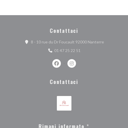
Contattaci
((apre una nuo
8 - 10 rue du Dr Foucault 92000 Nanterre
01 47 25 22 51
Facebook ((apre una nuova finestra))
Instagram ((apre una nuova fi
Contattaci
Rimani informato
*