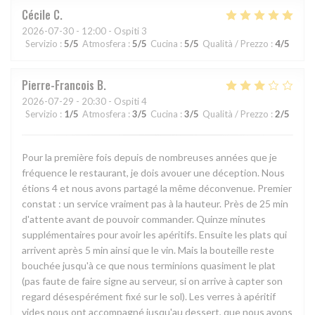
Cécile
C
2026-07-30
- 12:00 - Ospiti 3
Servizio
:
5
/5
Atmosfera
:
5
/5
Cucina
:
5
/5
Qualità / Prezzo
:
4
/5
Pierre-Francois
B
2026-07-29
- 20:30 - Ospiti 4
Servizio
:
1
/5
Atmosfera
:
3
/5
Cucina
:
3
/5
Qualità / Prezzo
:
2
/5
Pour la première fois depuis de nombreuses années que je
fréquence le restaurant, je dois avouer une déception. Nous
étions 4 et nous avons partagé la même déconvenue. Premier
constat : un service vraiment pas à la hauteur. Près de 25 min
d'attente avant de pouvoir commander. Quinze minutes
supplémentaires pour avoir les apéritifs. Ensuite les plats qui
arrivent après 5 min ainsi que le vin. Mais la bouteille reste
bouchée jusqu'à ce que nous terminions quasiment le plat
(pas faute de faire signe au serveur, si on arrive à capter son
regard désespérément fixé sur le sol). Les verres à apéritif
vides nous ont accompagné jusqu'au dessert, que nous avons