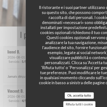
Il ristorante e i suoi partner utilizzano
su questo sito, che possono comport
raccolta di dati personali. I cooki
denominati «necessari» sono obbliga
installati per impostazione predefinita
I pareri dei nostri clienti
cookies opzionali richiedono il tuo co
Questi cookies opzionali servono 
analizzare la tua navigazione, misu
l'audience del sito, fornire funzionali
lionel
B
esempio, legate ai social network
visualizzare pubblicità o contenu
2026-08-01
- 20:15 - Ospiti 2
Servizio
:
5
/5
Atmosfera
:
5
/5
Cucina
:
5
/5
Qualità / Prezzo
:
5
/5
personalizzati. Clicca su 'Accetta tu
'Rifiuta tutto' o 'Personalizza' per ges
tue preferenze. Puoi modificare le tue
Jamais déçu chez cabane.. jf Bury et ses lutins sont au top..
in qualsiasi momento cliccando sull'ic
cookie in basso a sinistra delle pagine d
Vincent
B
Ok, accetta tutto
2026-08-01
- 20:30 - Ospiti 4
Servizio
:
4
/5
Atmosfera
:
4
/5
Cucina
:
5
/5
Qualità / Prezzo
:
5
/5
Rifiuta tutti i cookie