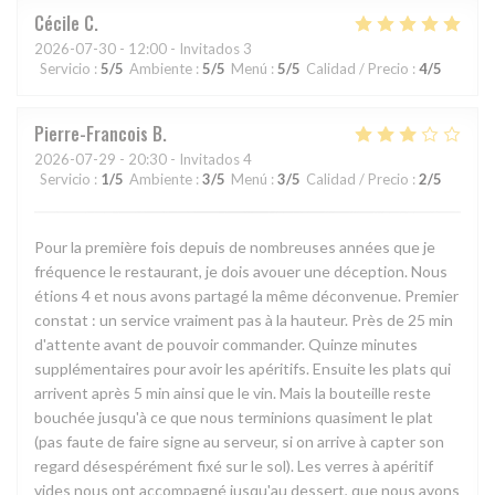
Cécile
C
2026-07-30
- 12:00 - Invitados 3
Servicio
:
5
/5
Ambiente
:
5
/5
Menú
:
5
/5
Calidad / Precio
:
4
/5
Pierre-Francois
B
2026-07-29
- 20:30 - Invitados 4
Servicio
:
1
/5
Ambiente
:
3
/5
Menú
:
3
/5
Calidad / Precio
:
2
/5
Pour la première fois depuis de nombreuses années que je
fréquence le restaurant, je dois avouer une déception. Nous
étions 4 et nous avons partagé la même déconvenue. Premier
constat : un service vraiment pas à la hauteur. Près de 25 min
d'attente avant de pouvoir commander. Quinze minutes
supplémentaires pour avoir les apéritifs. Ensuite les plats qui
arrivent après 5 min ainsi que le vin. Mais la bouteille reste
bouchée jusqu'à ce que nous terminions quasiment le plat
(pas faute de faire signe au serveur, si on arrive à capter son
regard désespérément fixé sur le sol). Les verres à apéritif
vides nous ont accompagné jusqu'au dessert, que nous avons