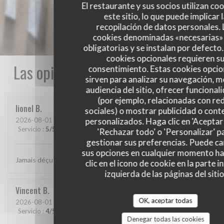
El restaurante y sus socios utilizan co
este sitio, lo que puede implicar 
recopilación de datos personales. 
cookies denominadas «necesarias»
obligatorias y se instalan por defecto
cookies opcionales requieren s
Las opiniones de nuestros clientes
consentimiento. Estas cookies opcio
sirven para analizar su navegación, me
audiencia del sitio, ofrecer funcional
(por ejemplo, relacionadas con re
lionel
B
sociales) o mostrar publicidad o cont
2026-08-01
- 20:15 - Invitados 2
personalizados. Haga clic en 'Aceptar 
Servicio
:
5
/5
Ambiente
:
5
/5
Menú
:
5
/5
Calidad / Precio
:
5
/5
'Rechazar todo' o 'Personalizar' p
gestionar sus preferencias. Puede c
sus opciones en cualquier momento h
Jamais déçu chez cabane.. jf Bury et ses lutins sont au top..
clic en el icono de cookie en la parte i
izquierda de las páginas del sitio
Vincent
B
OK, aceptar todas
2026-08-01
- 20:30 - Invitados 4
Servicio
:
4
/5
Ambiente
:
4
/5
Menú
:
5
/5
Calidad / Precio
:
5
/5
Denegar todas las cookies