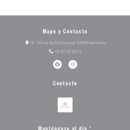
Mapa y Contacto
((abre en una
8 - 10 rue du Dr Foucault 92000 Nanterre
01 47 25 22 51
Facebook ((abre en una nueva ventan
Instagram ((abre en una nuev
Contacto
Manténgase al día
*