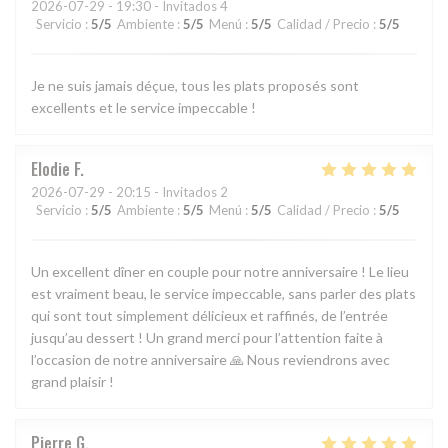
2026-07-29
- 19:30 - Invitados 4
Servicio
:
5
/5
Ambiente
:
5
/5
Menú
:
5
/5
Calidad / Precio
:
5
/5
Je ne suis jamais déçue, tous les plats proposés sont
excellents et le service impeccable !
Elodie
F
2026-07-29
- 20:15 - Invitados 2
Servicio
:
5
/5
Ambiente
:
5
/5
Menú
:
5
/5
Calidad / Precio
:
5
/5
Un excellent dîner en couple pour notre anniversaire ! Le lieu
est vraiment beau, le service impeccable, sans parler des plats
qui sont tout simplement délicieux et raffinés, de l’entrée
jusqu’au dessert ! Un grand merci pour l’attention faite à
l’occasion de notre anniversaire 🙏 Nous reviendrons avec
grand plaisir !
Pierre
G