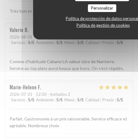
Personalizar
Très bon et très bien presenté
Política de protección de datos persona
Política de gestión de cookies
Valerie
B
2026-08-01
- 13:15 - Invitados 2
Servicio
:
5
/5
Ambiente
:
5
/5
Menú
:
5
/5
Calidad / Precio
:
5
/5
Comme d’habitude Cabane LA valeur sûre de Nanterre.
Service au top plats aussi beaux que bons. On s’est régalés.
Marie-Helene
F
2026-07-31
- 12:30 - Invitados 2
Servicio
:
5
/5
Ambiente
:
5
/5
Menú
:
5
/5
Calidad / Precio
:
5
/5
Parfait. Gastronomie à un prix raisonnable. Service efficace et
agréable. Nombreux choix