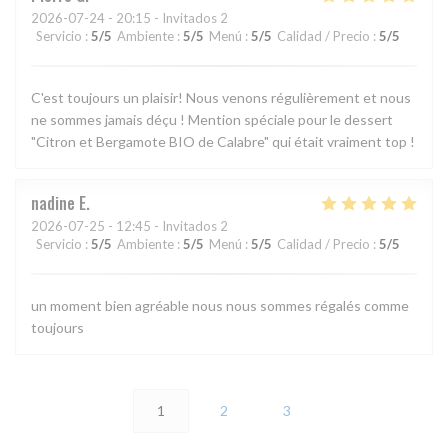
2026-07-24
- 20:15 - Invitados 2
Servicio
:
5
/5
Ambiente
:
5
/5
Menú
:
5
/5
Calidad / Precio
:
5
/5
C'est toujours un plaisir! Nous venons régulièrement et nous
ne sommes jamais déçu ! Mention spéciale pour le dessert
"Citron et Bergamote BIO de Calabre" qui était vraiment top !
nadine
E
2026-07-25
- 12:45 - Invitados 2
Servicio
:
5
/5
Ambiente
:
5
/5
Menú
:
5
/5
Calidad / Precio
:
5
/5
un moment bien agréable nous nous sommes régalés comme
toujours
1
2
3