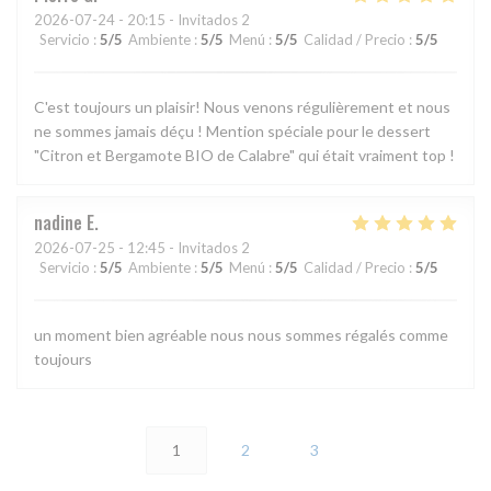
2026-07-24
- 20:15 - Invitados 2
Servicio
:
5
/5
Ambiente
:
5
/5
Menú
:
5
/5
Calidad / Precio
:
5
/5
C'est toujours un plaisir! Nous venons régulièrement et nous
ne sommes jamais déçu ! Mention spéciale pour le dessert
"Citron et Bergamote BIO de Calabre" qui était vraiment top !
nadine
E
2026-07-25
- 12:45 - Invitados 2
Servicio
:
5
/5
Ambiente
:
5
/5
Menú
:
5
/5
Calidad / Precio
:
5
/5
un moment bien agréable nous nous sommes régalés comme
toujours
1
2
3