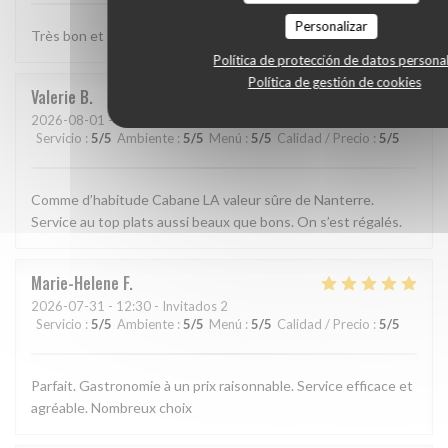
Personalizar
Très bon et très bien presenté
Política de protección de datos persona
Política de gestión de cookies
Valerie
B
2026-08-01
- 13:15 - Invitados 2
Servicio
:
5
/5
Ambiente
:
5
/5
Menú
:
5
/5
Calidad / Precio
:
5
/5
Comme d’habitude Cabane LA valeur sûre de Nanterre.
Service au top plats aussi beaux que bons. On s’est régalés.
Marie-Helene
F
2026-07-31
- 12:30 - Invitados 2
Servicio
:
5
/5
Ambiente
:
5
/5
Menú
:
5
/5
Calidad / Precio
:
5
/5
Parfait. Gastronomie à un prix raisonnable. Service efficace et
agréable. Nombreux choix