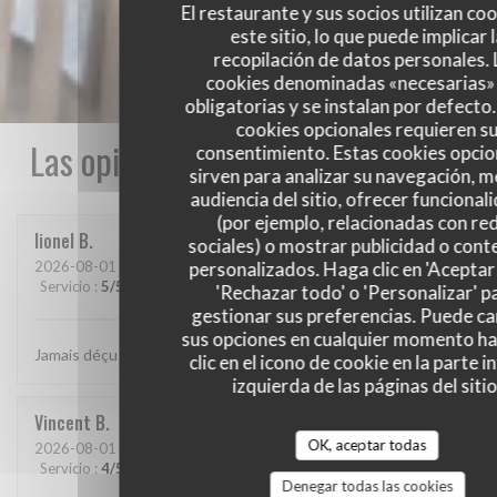
El restaurante y sus socios utilizan co
este sitio, lo que puede implicar 
recopilación de datos personales. 
cookies denominadas «necesarias»
obligatorias y se instalan por defecto
cookies opcionales requieren s
Las opiniones de nuestros clientes
consentimiento. Estas cookies opcio
sirven para analizar su navegación, me
audiencia del sitio, ofrecer funcional
(por ejemplo, relacionadas con re
lionel
B
sociales) o mostrar publicidad o cont
2026-08-01
- 20:15 - Invitados 2
personalizados. Haga clic en 'Aceptar 
Servicio
:
5
/5
Ambiente
:
5
/5
Menú
:
5
/5
Calidad / Precio
:
5
/5
'Rechazar todo' o 'Personalizar' p
gestionar sus preferencias. Puede c
sus opciones en cualquier momento h
Jamais déçu chez cabane.. jf Bury et ses lutins sont au top..
clic en el icono de cookie en la parte i
izquierda de las páginas del sitio
Vincent
B
OK, aceptar todas
2026-08-01
- 20:30 - Invitados 4
Servicio
:
4
/5
Ambiente
:
4
/5
Menú
:
5
/5
Calidad / Precio
:
5
/5
Denegar todas las cookies