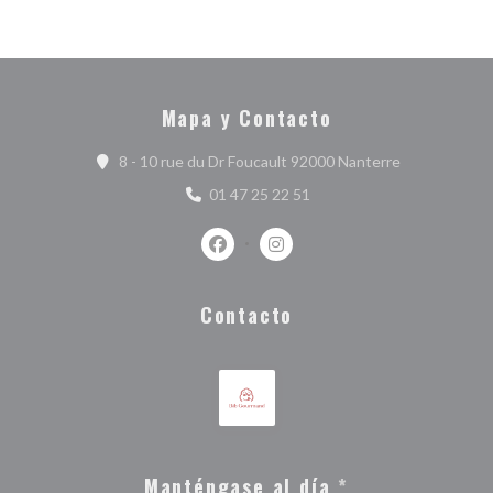
Mapa y Contacto
((abre en una
8 - 10 rue du Dr Foucault 92000 Nanterre
01 47 25 22 51
Facebook ((abre en una nueva ventan
Instagram ((abre en una nuev
Contacto
Manténgase al día
*