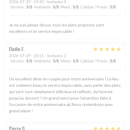
2026-07-29
- 19:30 - Invitados 4
Servicio
:
5
/5
Ambiente
:
5
/5
Menú
:
5
/5
Calidad / Precio
:
5
/5
Je ne suis jamais déçue, tous les plats proposés sont
excellents et le service impeccable !
Elodie
F
2026-07-29
- 20:15 - Invitados 2
Servicio
:
5
/5
Ambiente
:
5
/5
Menú
:
5
/5
Calidad / Precio
:
5
/5
Un excellent dîner en couple pour notre anniversaire ! Le lieu
est vraiment beau, le service impeccable, sans parler des plats
qui sont tout simplement délicieux et raffinés, de l’entrée
jusqu’au dessert ! Un grand merci pour l’attention faite à
l’occasion de notre anniversaire 🙏 Nous reviendrons avec
grand plaisir !
Pierre
G