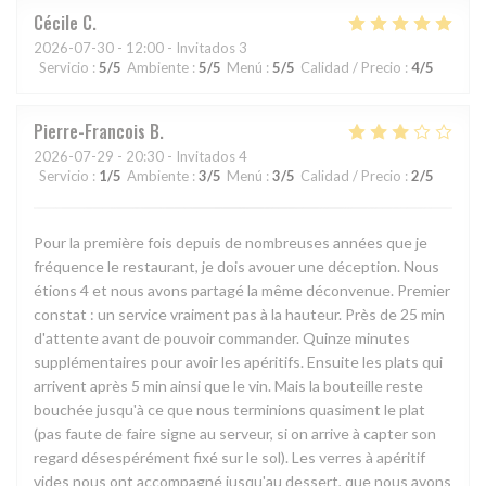
Cécile
C
2026-07-30
- 12:00 - Invitados 3
Servicio
:
5
/5
Ambiente
:
5
/5
Menú
:
5
/5
Calidad / Precio
:
4
/5
Pierre-Francois
B
2026-07-29
- 20:30 - Invitados 4
Servicio
:
1
/5
Ambiente
:
3
/5
Menú
:
3
/5
Calidad / Precio
:
2
/5
Pour la première fois depuis de nombreuses années que je
fréquence le restaurant, je dois avouer une déception. Nous
étions 4 et nous avons partagé la même déconvenue. Premier
constat : un service vraiment pas à la hauteur. Près de 25 min
d'attente avant de pouvoir commander. Quinze minutes
supplémentaires pour avoir les apéritifs. Ensuite les plats qui
arrivent après 5 min ainsi que le vin. Mais la bouteille reste
bouchée jusqu'à ce que nous terminions quasiment le plat
(pas faute de faire signe au serveur, si on arrive à capter son
regard désespérément fixé sur le sol). Les verres à apéritif
vides nous ont accompagné jusqu'au dessert, que nous avons