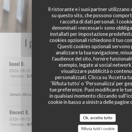
Il ristorante e i suoi partner utilizzano
su questo sito, che possono comport
raccolta di dati personali. I cooki
denominati «necessari» sono obbliga
installati per impostazione predefinita
I pareri dei nostri clienti
cookies opzionali richiedono il tuo co
Questi cookies opzionali servono 
analizzare la tua navigazione, misu
l'audience del sito, fornire funzionali
lionel
B
esempio, legate ai social network
visualizzare pubblicità o contenu
2026-08-01
- 20:15 - Ospiti 2
Servizio
:
5
/5
Atmosfera
:
5
/5
Cucina
:
5
/5
Qualità / Prezzo
:
5
/5
personalizzati. Clicca su 'Accetta tu
'Rifiuta tutto' o 'Personalizza' per ges
tue preferenze. Puoi modificare le tue
Jamais déçu chez cabane.. jf Bury et ses lutins sont au top..
in qualsiasi momento cliccando sull'ic
cookie in basso a sinistra delle pagine d
Vincent
B
Ok, accetta tutto
2026-08-01
- 20:30 - Ospiti 4
Servizio
:
4
/5
Atmosfera
:
4
/5
Cucina
:
5
/5
Qualità / Prezzo
:
5
/5
Rifiuta tutti i cookie