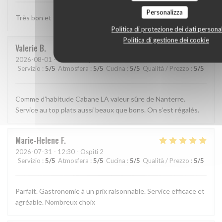
Personalizza
Très bon et très bien presenté
Politica di protezione dei dati personal
Politica di gestione dei cookie
Valerie
B
2026-08-01
- 13:15 - Ospiti 2
Servizio
:
5
/5
Atmosfera
:
5
/5
Cucina
:
5
/5
Qualità / Prezzo
:
5
/5
Comme d’habitude Cabane LA valeur sûre de Nanterre.
Service au top plats aussi beaux que bons. On s’est régalés.
Marie-Helene
F
2026-07-31
- 12:30 - Ospiti 2
Servizio
:
5
/5
Atmosfera
:
5
/5
Cucina
:
5
/5
Qualità / Prezzo
:
5
/5
Parfait. Gastronomie à un prix raisonnable. Service efficace et
agréable. Nombreux choix