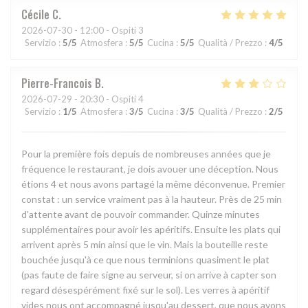
Cécile
C
2026-07-30
- 12:00 - Ospiti 3
Servizio
:
5
/5
Atmosfera
:
5
/5
Cucina
:
5
/5
Qualità / Prezzo
:
4
/5
Pierre-Francois
B
2026-07-29
- 20:30 - Ospiti 4
Servizio
:
1
/5
Atmosfera
:
3
/5
Cucina
:
3
/5
Qualità / Prezzo
:
2
/5
Pour la première fois depuis de nombreuses années que je
fréquence le restaurant, je dois avouer une déception. Nous
étions 4 et nous avons partagé la même déconvenue. Premier
constat : un service vraiment pas à la hauteur. Près de 25 min
d'attente avant de pouvoir commander. Quinze minutes
supplémentaires pour avoir les apéritifs. Ensuite les plats qui
arrivent après 5 min ainsi que le vin. Mais la bouteille reste
bouchée jusqu'à ce que nous terminions quasiment le plat
(pas faute de faire signe au serveur, si on arrive à capter son
regard désespérément fixé sur le sol). Les verres à apéritif
vides nous ont accompagné jusqu'au dessert, que nous avons