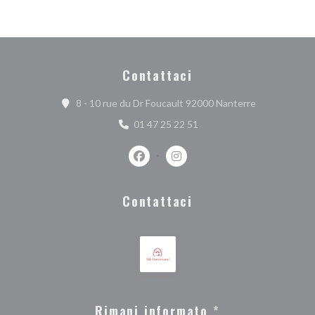
Contattaci
((apre una nuo
8 - 10 rue du Dr Foucault 92000 Nanterre
01 47 25 22 51
Facebook ((apre una nuova finestra))
Instagram ((apre una nuova fi
Contattaci
Rimani informato
*