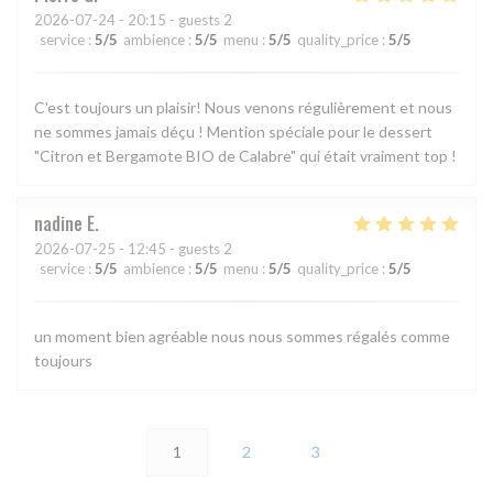
2026-07-24
- 20:15 - guests 2
service
:
5
/5
ambience
:
5
/5
menu
:
5
/5
quality_price
:
5
/5
C'est toujours un plaisir! Nous venons régulièrement et nous
ne sommes jamais déçu ! Mention spéciale pour le dessert
"Citron et Bergamote BIO de Calabre" qui était vraiment top !
nadine
E
2026-07-25
- 12:45 - guests 2
service
:
5
/5
ambience
:
5
/5
menu
:
5
/5
quality_price
:
5
/5
un moment bien agréable nous nous sommes régalés comme
toujours
1
2
3