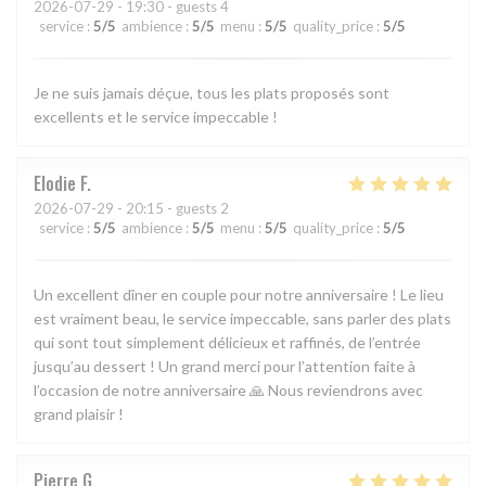
2026-07-29
- 19:30 - guests 4
service
:
5
/5
ambience
:
5
/5
menu
:
5
/5
quality_price
:
5
/5
Je ne suis jamais déçue, tous les plats proposés sont
excellents et le service impeccable !
Elodie
F
2026-07-29
- 20:15 - guests 2
service
:
5
/5
ambience
:
5
/5
menu
:
5
/5
quality_price
:
5
/5
Un excellent dîner en couple pour notre anniversaire ! Le lieu
est vraiment beau, le service impeccable, sans parler des plats
qui sont tout simplement délicieux et raffinés, de l’entrée
jusqu’au dessert ! Un grand merci pour l’attention faite à
l’occasion de notre anniversaire 🙏 Nous reviendrons avec
grand plaisir !
Pierre
G