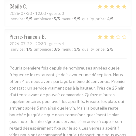
Cécile
C
2026-07-30
- 12:00 - guests 3
service
:
5
/5
ambience
:
5
/5
menu
:
5
/5
quality_price
:
4
/5
Pierre-Francois
B
2026-07-29
- 20:30 - guests 4
service
:
1
/5
ambience
:
3
/5
menu
:
3
/5
quality_price
:
2
/5
Pour la première fois depuis de nombreuses années que je
fréquence le restaurant, je dois avouer une déception. Nous
étions 4 et nous avons partagé la même déconvenue. Premier
constat : un service vraiment pas à la hauteur. Près de 25 min
d'attente avant de pouvoir commander. Quinze minutes
supplémentaires pour avoir les apéritifs. Ensuite les plats qui
arrivent après 5 min ainsi que le vin. Mais la bouteille reste
bouchée jusqu'à ce que nous terminions quasiment le plat
(pas faute de faire signe au serveur, si on arrive à capter son
regard désespérément fixé sur le sol). Les verres à apéritif
vides nous ont accompagné jusqu'au dessert, que nous avons