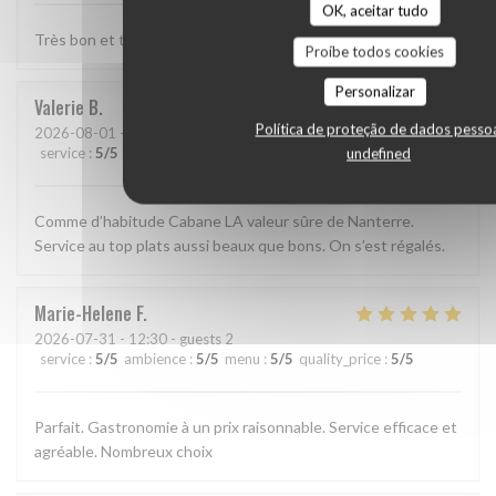
OK, aceitar tudo
Très bon et très bien presenté
Proíbe todos cookies
Personalizar
Valerie
B
Política de proteção de dados pesso
2026-08-01
- 13:15 - guests 2
service
:
5
/5
ambience
:
5
/5
menu
:
5
/5
quality_price
:
5
/5
undefined
Comme d’habitude Cabane LA valeur sûre de Nanterre.
Service au top plats aussi beaux que bons. On s’est régalés.
Marie-Helene
F
2026-07-31
- 12:30 - guests 2
service
:
5
/5
ambience
:
5
/5
menu
:
5
/5
quality_price
:
5
/5
Parfait. Gastronomie à un prix raisonnable. Service efficace et
agréable. Nombreux choix