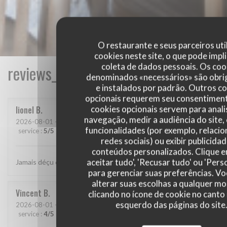
O restaurante e seus parceiros uti
cookies neste site, o que pode impli
coleta de dados pessoais. Os coo
reviews_from_our_clients_following_
denominados «necessários» são obri
e instalados por padrão. Outros c
opcionais requerem seu consentiment
cookies opcionais servem para anali
lionel
B
navegação, medir a audiência do site,
2026-08-01
- 20:15 - guests 2
funcionalidades (por exemplo, relaci
service
:
5
/5
ambience
:
5
/5
menu
:
5
/5
quality_price
:
5
/5
redes sociais) ou exibir publicida
conteúdos personalizados. Clique 
aceitar tudo', 'Recusar tudo' ou 'Pers
Jamais déçu chez cabane.. jf Bury et ses lutins sont au top..
para gerenciar suas preferências. V
alterar suas escolhas a qualquer 
Vincent
B
clicando no ícone de cookie no canto 
esquerdo das páginas do site
2026-08-01
- 20:30 - guests 4
service
:
4
/5
ambience
:
4
/5
menu
:
5
/5
quality_price
:
5
/5