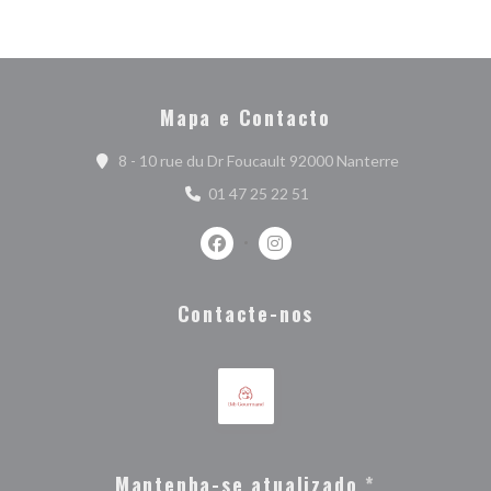
Mapa e Contacto
((abre numa n
8 - 10 rue du Dr Foucault 92000 Nanterre
01 47 25 22 51
Facebook ((abre numa nova janela))
Instagram ((abre numa nova j
Contacte-nos
Mantenha-se atualizado
*