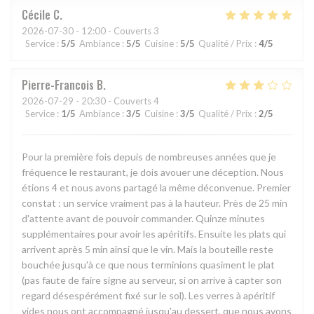
Cécile
C
2026-07-30
- 12:00 - Couverts 3
Service
:
5
/5
Ambiance
:
5
/5
Cuisine
:
5
/5
Qualité / Prix
:
4
/5
Pierre-Francois
B
2026-07-29
- 20:30 - Couverts 4
Service
:
1
/5
Ambiance
:
3
/5
Cuisine
:
3
/5
Qualité / Prix
:
2
/5
Pour la première fois depuis de nombreuses années que je
fréquence le restaurant, je dois avouer une déception. Nous
étions 4 et nous avons partagé la même déconvenue. Premier
constat : un service vraiment pas à la hauteur. Près de 25 min
d'attente avant de pouvoir commander. Quinze minutes
supplémentaires pour avoir les apéritifs. Ensuite les plats qui
arrivent après 5 min ainsi que le vin. Mais la bouteille reste
bouchée jusqu'à ce que nous terminions quasiment le plat
(pas faute de faire signe au serveur, si on arrive à capter son
regard désespérément fixé sur le sol). Les verres à apéritif
vides nous ont accompagné jusqu'au dessert, que nous avons