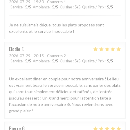
2026-07-29
- 19:30 - Couverts 4
Service
:
5
/5
Ambiance
:
5
/5
Cuisine
:
5
/5
Qualité / Prix
:
5
/5
Je ne suis jamais déçue, tous les plats proposés sont
excellents et le service impeccable !
Elodie
F
2026-07-29
- 20:15 - Couverts 2
Service
:
5
/5
Ambiance
:
5
/5
Cuisine
:
5
/5
Qualité / Prix
:
5
/5
Un excellent dîner en couple pour notre anniversaire ! Le lieu
est vraiment beau, le service impeccable, sans parler des plats
qui sont tout simplement délicieux et raffinés, de l’entrée
jusqu’au dessert ! Un grand merci pour l’attention faite à
l’occasion de notre anniversaire 🙏 Nous reviendrons avec
grand plaisir !
Pierre
G