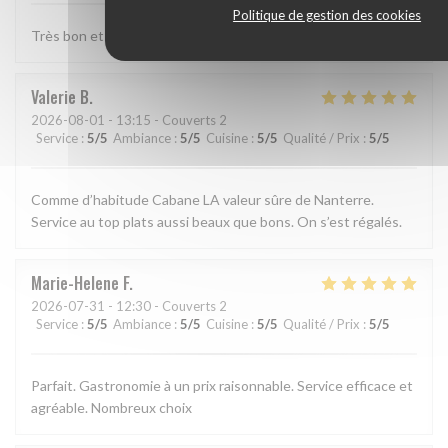
Politique de gestion des cookies
Très bon et très bien presenté
Valerie
B
2026-08-01
- 13:15 - Couverts 2
Service
:
5
/5
Ambiance
:
5
/5
Cuisine
:
5
/5
Qualité / Prix
:
5
/5
Comme d’habitude Cabane LA valeur sûre de Nanterre.
Service au top plats aussi beaux que bons. On s’est régalés.
Marie-Helene
F
2026-07-31
- 12:30 - Couverts 2
Service
:
5
/5
Ambiance
:
5
/5
Cuisine
:
5
/5
Qualité / Prix
:
5
/5
Parfait. Gastronomie à un prix raisonnable. Service efficace et
agréable. Nombreux choix