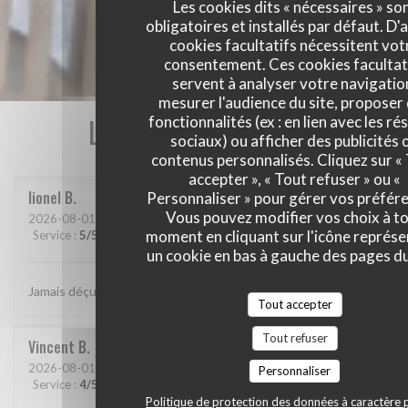
Les cookies dits « nécessaires » so
obligatoires et installés par défaut. D'
cookies facultatifs nécessitent vot
consentement. Ces cookies facultat
servent à analyser votre navigatio
mesurer l'audience du site, proposer
Les avis de nos clients
fonctionnalités (ex : en lien avec les r
sociaux) ou afficher des publicités 
contenus personnalisés. Cliquez sur «
accepter », « Tout refuser » ou «
lionel
B
Personnaliser » pour gérer vos préfér
Vous pouvez modifier vos choix à t
2026-08-01
- 20:15 - Couverts 2
moment en cliquant sur l'icône représ
Service
:
5
/5
Ambiance
:
5
/5
Cuisine
:
5
/5
Qualité / Prix
:
5
/5
un cookie en bas à gauche des pages du
Jamais déçu chez cabane.. jf Bury et ses lutins sont au top..
Tout accepter
Tout refuser
Vincent
B
2026-08-01
- 20:30 - Couverts 4
Personnaliser
Service
:
4
/5
Ambiance
:
4
/5
Cuisine
:
5
/5
Qualité / Prix
:
5
/5
Politique de protection des données à caractère 