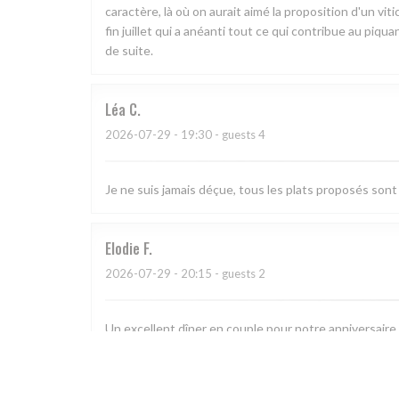
caractère, là où on aurait aimé la proposition d'un vi
fin juillet qui a anéanti tout ce qui contribue au piqu
de suite.
Léa
C
2026-07-29
- 19:30 - guests 4
Je ne suis jamais déçue, tous les plats proposés sont 
Elodie
F
2026-07-29
- 20:15 - guests 2
Un excellent dîner en couple pour notre anniversaire !
sont tout simplement délicieux et raffinés, de l’entré
notre anniversaire 🙏 Nous reviendrons avec grand pla