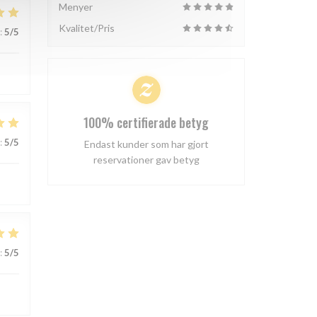
Menyer
Kvalitet/Pris
:
5
/5
100% certifierade betyg
:
5
/5
Endast kunder som har gjort
reservationer gav betyg
:
5
/5