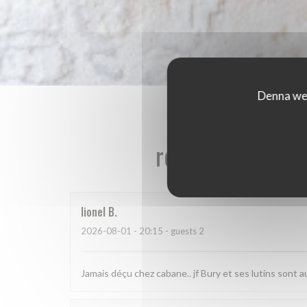
Denna web
reviews_from_ou
lionel
B
2026-08-01
- 20:15 - guests 2
Jamais déçu chez cabane.. jf Bury et ses lutins sont au