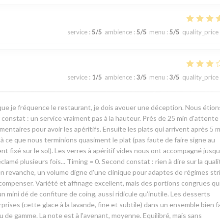
service
:
5
/5
ambience
:
5
/5
menu
:
5
/5
quality_price
service
:
1
/5
ambience
:
3
/5
menu
:
3
/5
quality_price
ue je fréquence le restaurant, je dois avouer une déception. Nous étion
onstat : un service vraiment pas à la hauteur. Près de 25 min d'attente
aires pour avoir les apéritifs. Ensuite les plats qui arrivent après 5 m
u'à ce que nous terminions quasiment le plat (pas faute de faire signe au
nt fixé sur le sol). Les verres à apéritif vides nous ont accompagné jusqu
amé plusieurs fois... Timing = 0. Second constat : rien à dire sur la quali
en revanche, un volume digne d'une clinique pour adaptes de régimes stri
mpenser. Variété et affinage excellent, mais des portions congrues qu
un mini dé de confiture de coing, aussi ridicule qu'inutile. Les desserts
rises (cette glace à la lavande, fine et subtile) dans un ensemble bien f
eu de gamme. La note est à l'avenant, moyenne. Equilibré, mais sans