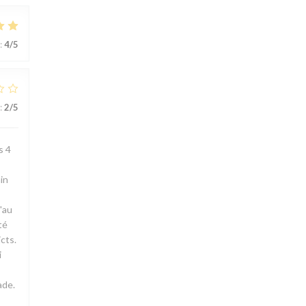
:
4
/5
:
2
/5
s 4
in
'au
té
cts.
i
ade.