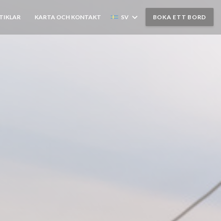
TIKLAR
KARTA OCH KONTAKT
SV
BOKA ETT BORD
((ÖPPNAS I ETT NYTT FÖNSTER))