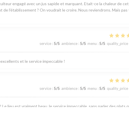
ticulteur engagé avec un jus sapide et marquant. Etait-ce la chaleur de ce
ant de l'établissement ? On voudrait le croire. Nous reviendrons. Mais pas
service
:
5
/5
ambience
:
5
/5
menu
:
5
/5
quality_price
excellents et le service impeccable !
service
:
5
/5
ambience
:
5
/5
menu
:
5
/5
quality_price
 Le lieu est vraiment beau, le service impeccable, sans parler des plats q
e jusqu’au dessert ! Un grand merci pour l’attention faite à l’occasion de
isir !