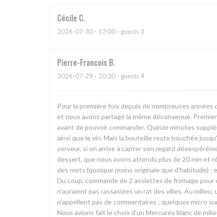
Cécile
C
2026-07-30
- 12:00 - guests 3
Pierre-Francois
B
2026-07-29
- 20:30 - guests 4
Pour la première fois depuis de nombreuses années q
et nous avons partagé la même déconvenue. Premier c
avant de pouvoir commander. Quinze minutes supplément
ainsi que le vin. Mais la bouteille reste bouchée jusq
serveur, si on arrive à capter son regard désespéréme
dessert, que nous avons attendu plus de 20 min et récl
des mets (quoique moins originale que d'habitude) ; 
Du coup, commande de 2 assiettes de fromage pour co
n'auraient pas rassasiées un rat des villes. Au milieu, 
n'appellent pas de commentaires : quelques micro surp
Nous avions fait le choix d'un Mercurey blanc de mili