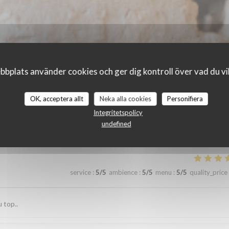
bplats använder cookies och ger dig kontroll över vad du vil
OK, acceptera allt
Neka alla cookies
Personifiera
r_clients_following_booking
Integritetspolicy
undefined
service
:
5
/5
ambience
:
5
/5
menu
:
5
/5
quality_price
 top..