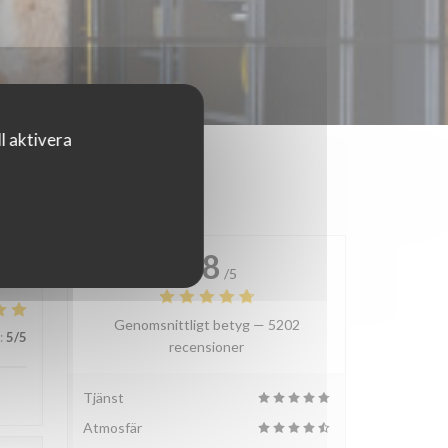
l aktivera
4.8
/5
Genomsnittligt betyg —
5202
:
5
/5
recensioner
Tjänst
Atmosfär